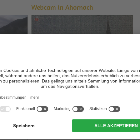
Webcam in Ahornach
 nach St.
Die schöne Pfarrkirche von Ahornach hast Du mit
diesen Bildern stets im Blick ...
mehr
ikboden