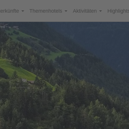
erkünfte
Themenhotels
Aktivitäten
Highlight