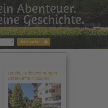
in Abenteuer.
ine Geschichte.
Jetzt suchen
Hotels, Ferienwohnungen,
Unterkünfte in Südtirol