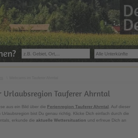
De
De
ehen?
ms
\
Webcams im Tauferer Ahrntal
 Urlaubsregion Tauferer Ahrntal
se aus ein Bild über die
Ferienregion
Tauferer Ahrntal
. Auf dieser
 Urlaubsregion bist Du genau richtig. Klicke Dich einfach durch die
ntals, erkunde die
aktuelle Wettersituation
und erfreue Dich an