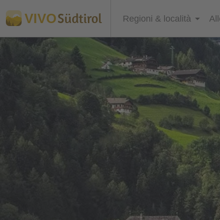
Südtirol
VIVO
Regioni & località
Al