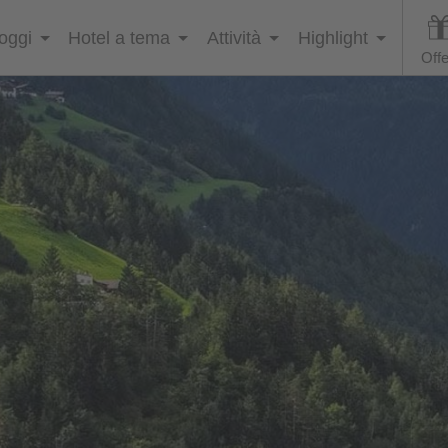
loggi
Hotel a tema
Attività
Highlight
Offe