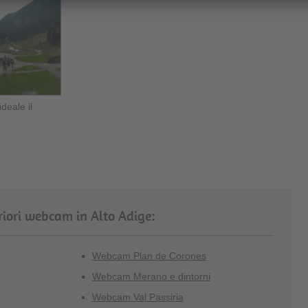
deale il
riori webcam in Alto Adige:
Webcam Plan de Corones
Webcam Merano e dintorni
Webcam Val Passiria