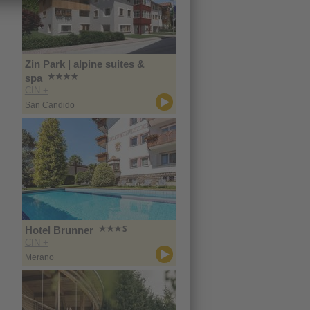
Zin Park | alpine suites &
spa
CIN +
San Candido
Hotel Brunner
CIN +
Merano