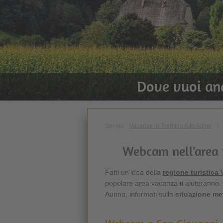
Dove vuoi an
Sei qui:
Vacanze in Trentino Alto Adige
\
Webcam nell'area t
Fatti un'idea della
regione turistica
popolare area vacanza ti aiuteranno.
Aurina, informati sulla
situazione me