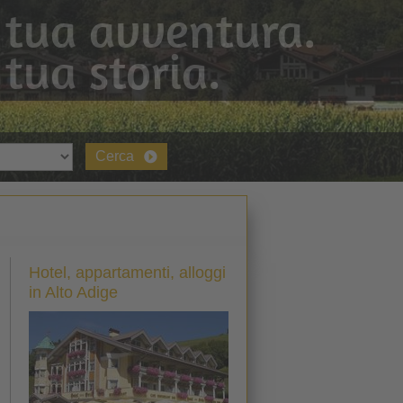
 tua avventura.
 tua storia.
Cerca
Hotel, appartamenti, alloggi
in Alto Adige