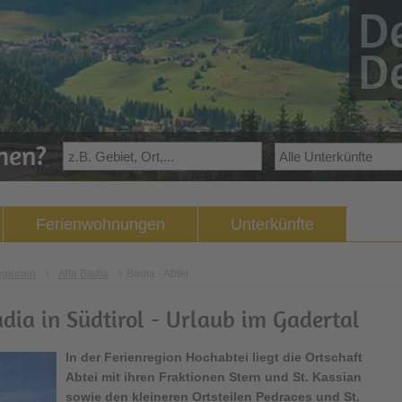
De
De
ehen?
Ferienwohnungen
Unterkünfte
egionen
\
Alta Badia
\
Badia - Abtei
dia in Südtirol - Urlaub im Gadertal
In der Ferienregion Hochabtei liegt die Ortschaft
Abtei
mit ihren Fraktionen Stern und St. Kassian
sowie den kleineren Ortsteilen Pedraces und St.