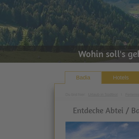
Wohin soll's g
Badia
Hotels
Du bist hier:
Urlaub in Südtirol
\
Ferienr
Entdecke Abtei / Ba