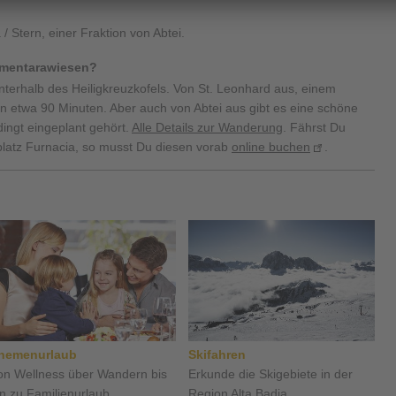
 / Stern, einer Fraktion von Abtei.
Armentarawiesen?
terhalb des Heiligkreuzkofels. Von St. Leonhard aus, einem
e in etwa 90 Minuten. Aber auch von Abtei aus gibt es eine schöne
ingt eingeplant gehört.
Alle Details zur Wanderung
. Fährst Du
latz Furnacia, so musst Du diesen vorab
online buchen
.
hemenurlaub
Skifahren
on Wellness über Wandern bis
Erkunde die Skigebiete in der
in zu Familienurlaub ...
Region Alta Badia ...