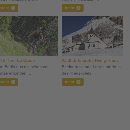
mehr
mehr
TB-Tour La Crusc
Wallfahrtskirche Heilig Kreuz
on Badia aus die schönsten
Beeindruckende Lage unterhalb
lätze erkunden ...
des Kreuzkofels ...
mehr
mehr