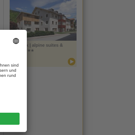
Zin Park | alpine suites &
spa
CIN +
Innichen