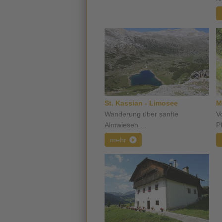
St. Kassian - Limosee
M
Wanderung über sanfte
V
Almwiesen ...
P
mehr