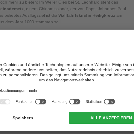
noch mehr zu bieten: Im Weiler Oies bei St. Leonhard steht das
reinademetz
, einem Chinamissionär, der von Papst Johannes Paul
s beliebtes Ausflugsziel ist die
Wallfahrtskirche Heiligkreuz
am
aus dem Jahr 1000 stammen soll.
ia in der
Ferienregion Alta Badia
einiges zu bieten. Und einen
 am besten am Abend in einer ausgewählten
Unterkunft in Abtei
btei / Badia
 dasselbe?
as bei St. Lorenzen bei Bruneck abzweigt, Hochabtei ist der
ne Ortschaft in Hochabtei – Alta Badia.
 circa 1.315 m.
nterkünfte von Abtei?
e mit den Unterkünften von Abtei.
Hier geht’s zur Übersicht
.