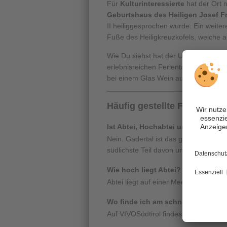
Für
Kulturinteressierte
hat der Ort 
Geburtshaus des Heiligen Josef F
II heiliggesprochen wurde. Ein weitere
Fuße des Heiligkreuzkofels, welche 
Wie Du siehst hat der Urlaubsort Bad
erlebnisreichen Ferientag lässt man
bei einem Glas Wein ausklingen.
Häufig gestellte Fragen zu A
Ist Abtei, Hochabtei und Gadertal
Nein. Gadertal ist das gesamte Tal, d
südlichste Teil davon und Abtei ist ei
Wie hoch liegt Abtei?
Abtei liegt auf einer Meereshöhe von
Wo finde ich am schnellsten die U
Auf VIVOSüdtirol findest Du eine Seit