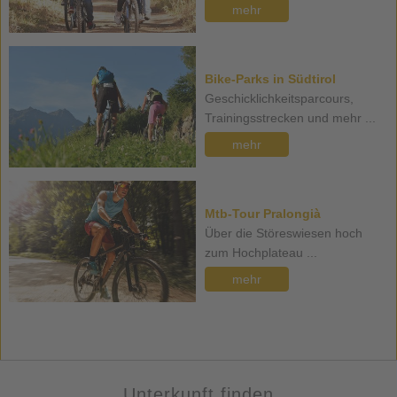
mehr
Bike-Parks in Südtirol
Geschicklichkeitsparcours,
Trainingsstrecken und mehr ...
mehr
Mtb-Tour Pralongià
Über die Störeswiesen hoch
zum Hochplateau ...
mehr
Unterkunft finden