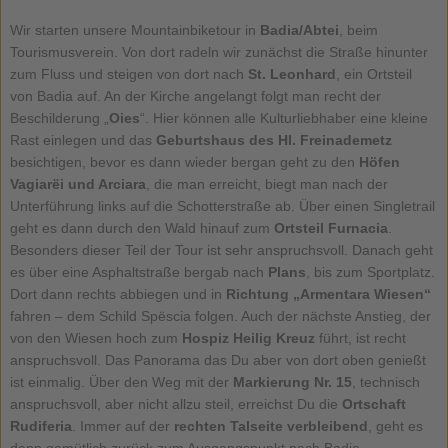
Wir starten unsere Mountainbiketour in
Badia/Abtei
, beim
Tourismusverein. Von dort radeln wir zunächst die Straße hinunter
zum Fluss und steigen von dort nach
St. Leonhard
, ein Ortsteil
von Badia auf. An der Kirche angelangt folgt man recht der
Beschilderung „
Oies
“. Hier können alle Kulturliebhaber eine kleine
Rast einlegen und das
Geburtshaus des Hl. Freinademetz
besichtigen, bevor es dann wieder bergan geht zu den
Höfen
Vagiarëi und Arciara
, die man erreicht, biegt man nach der
Unterführung links auf die Schotterstraße ab. Über einen Singletrail
geht es dann durch den Wald hinauf zum
Ortsteil Furnacia
.
Besonders dieser Teil der Tour ist sehr anspruchsvoll. Danach geht
es über eine Asphaltstraße bergab nach
Plans
, bis zum Sportplatz.
Dort dann rechts abbiegen und in
Richtung „Armentara Wiesen“
fahren – dem Schild Spëscia folgen. Auch der nächste Anstieg, der
von den Wiesen hoch zum
Hospiz Heilig Kreuz
führt, ist recht
anspruchsvoll. Das Panorama das Du aber von dort oben genießt
ist einmalig. Über den Weg mit der
Markierung Nr. 15
, technisch
anspruchsvoll, aber nicht allzu steil, erreichst Du die
Ortschaft
Rudiferia
. Immer auf der
rechten Talseite verbleibend
, geht es
dann gemütlich zurück zum Ausgangspunkt nach Badia.