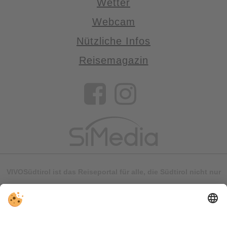
Wetter
Webcam
Nützliche Infos
Reisemagazin
VIVOSüdtirol ist das Reiseportal für alle, die Südtirol nicht nur
besuchen, sondern wirklich erleben wollen – inklusive Tipps,
tollen Unterkünften und Angeboten.