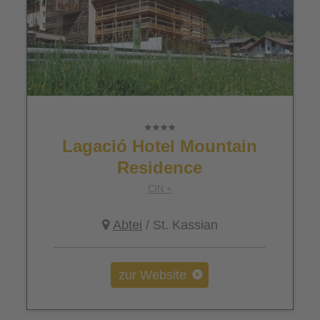
Lagació Hotel Mountain
Residence
CIN +
Abtei
/ St. Kassian
zur Website