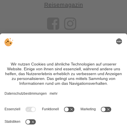
Reisemagazin
VIVOSüdtirol ist das Reiseportal für alle, die Südtirol nicht nur
besuchen, sondern wirklich erleben wollen – inklusive Tipps,
tollen Unterkünften und Angeboten.
Trotz genauer Arbeit und ständigem Aktualisieren der Inhalte,
können Fehler auftreten. Wir übernehmen keine Gewähr für
die Richtigkeit und Vollständigkeit aller Informationen.
Informieren Sie sich sicherheitshalber nochmals beim
Veranstalter vor Ort über die aktuellen Bedingungen.