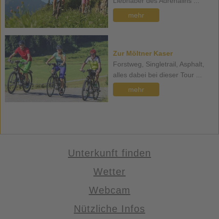
Liebhaber des Adrenalins ...
mehr
Zur Möltner Kaser
Forstweg, Singletrail, Asphalt,
alles dabei bei dieser Tour ...
mehr
Unterkunft finden
Wetter
Webcam
Nützliche Infos