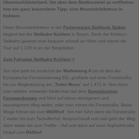
Überetsch/Unterland. Um aber dem Stadtrummel zu entfliehen
hier ein ganz besonderer Tipp: eine
Mountainbiketour
in
Kohlern
.
Diese Mountainbiketour in der
Ferienregion Südtirols Süden
beginnt bei der
Seilbahn Kohlern
in Bozen. Dank der Kohlern -
Seilbahn gewinnt man bequem schnell an Höhe und startet die
Tour auf 1.129 m an der Bergstation.
Zum Fahrplan Seilbahn Kohlern
Von dort geht es zunächst der
Markierung 4
(es ist dies der
Europäische Fernwanderweg E5), großteils auf einer Forststraße,
bis zur Wegkreuzung am „
Toten Moos
“ auf 1.472 m. Nun kann
man wählen: entweder bleibt man auf dem
Europäischen
Fernwanderweg
und fährt auf etwas steinigerem und
wurzeligerem Weg weiter, oder man nimmt die Forststraße. Beide
Wege führen bis zum
Wölflhof
. Von hier führt dann die Forststraße
2 weiter bis zum Tschuflerhof. Anspruchsvoll und steil geht der Weg
dann weiter bis zum Treffer - Hof und dann auf einer Asphaltstraße
hinauf zum
Röllhof
.