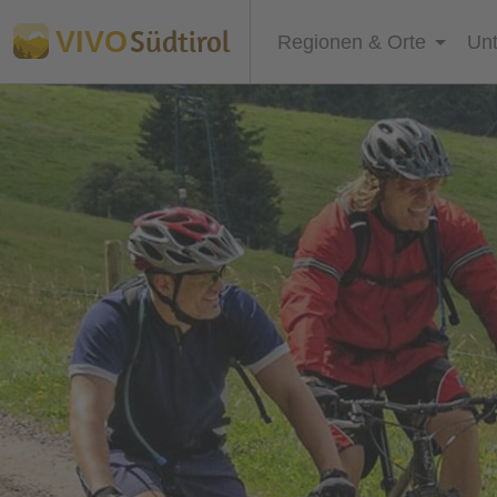
Südtirol
VIVO
Regionen & Orte
Unt