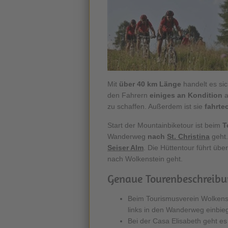
Mit
über 40 km Länge
handelt es si
den Fahrern
einiges an Kondition
a
zu schaffen. Außerdem ist sie
fahrte
Start der Mountainbiketour ist beim
T
Wanderweg
nach
St. Christina
geht.
Seiser Alm
. Die Hüttentour führt üb
nach Wolkenstein geht.
Genaue Tourenbeschreibu
Beim Tourismusverein Wolkens
links in den Wanderweg einbieg
Bei der Casa Elisabeth geht e