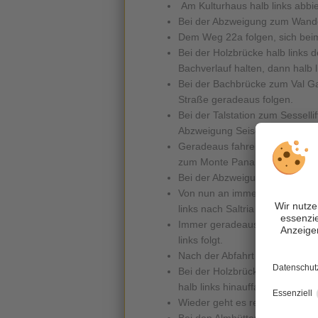
Am Kulturhaus halb links abbi
Bei der Abzweigung zum Wande
Dem Weg 22a folgen, sich beim
Bei der Holzbrücke halb links 
Bachverlauf halten, dann halb 
Bei der Bachbrücke zum Val G
Straße geradeaus folgen.
Bei der Talstation zum Sessell
Abzweigung Seiser Alm 30 schar
Geradeaus fahren bis zu Appar
zum Monte Pana folgen.
Bei der Abzweigung nach St. Ch
Von nun an immer geradeaus bi
links nach Saltria 30a halten.
Immer geradeaus bis zur Abzwe
links folgt.
Nach der Abfahrt geht es bei 
Bei der Holzbrücke ins Jender
halb links hinauffahren.
Wieder geht es rechts bergauf