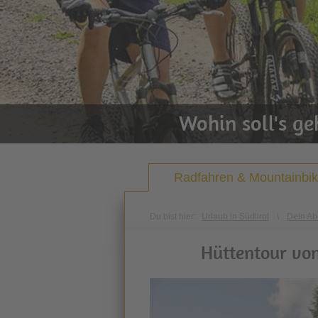
Wohin soll's g
Radfahren & Mountainbi
Du bist hier:
Urlaub in Südtirol
\
Dein Ab
Hüttentour von