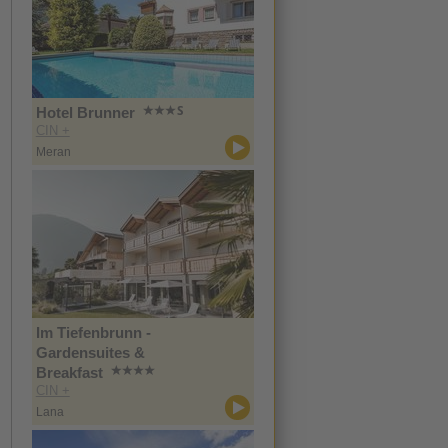
Hotel Brunner
CIN +
Meran
Im Tiefenbrunn -
Gardensuites &
Breakfast
CIN +
Lana