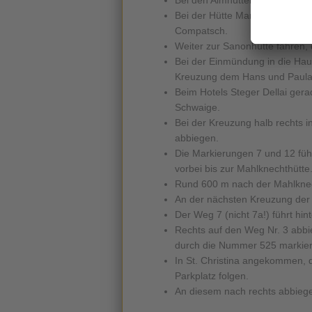
Bei den Almhütten sich halb li
Bei der Hütte Marterl geht es 
Compatsch.
Weiter zur Sanonhütte fahren,
Bei der Einmündung in die Hau
Kreuzung dem Hans und Paula S
Beim Hotels Steger Dellai gera
Schwaige.
Bei der Kreuzung halb rechts i
abbiegen.
Die Markierungen 7 und 12 fü
vorbei bis zur Mahlknechthütte
Rund 600 m nach der Mahlknech
An der nächsten Kreuzung der M
Der Weg 7 (nicht 7a!) führt hi
Rechts auf den Weg Nr. 3 abbie
durch die Nummer 525 markier
In St. Christina angekommen,
Parkplatz folgen.
An diesem nach rechts abbieg