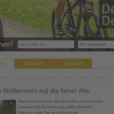
De
De
ehen?
ken
Bikehotels
Angebote
enteuer
\
Radfahren & Mountainbiken
\
Gröden
\
Hüttentour - Seiser Alm
 Wolkenstein auf die Seiser Alm
Wer kennt sie nicht, die Seiser Alm, welche nicht
umsonst die Bezeichnung größte Hochalm
Europas trägt. Sie ist nicht nur ein