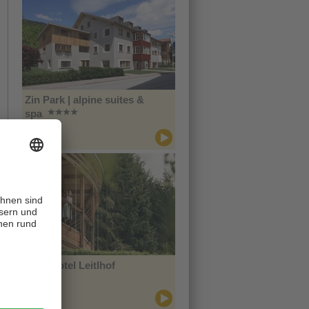
Zin Park | alpine suites &
spa
CIN +
Innichen
Naturhotel Leitlhof
CIN +
Innichen