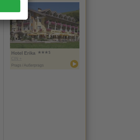
Hotel Erika
CIN +
Prags / Außerprags