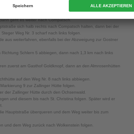
nks halten, die Abzweigung nach St. Ulrich geradeaus passieren.
wieder halb links bergab, dann geradeaus in Richtung Sanon und
 dann geht es weiter nach Compatsch.
ptstraße sich halb rechts nach Compatsch halten, dann bei der
teger Weg Nr. 3 scharf nach links folgen.
de aus weiterfahren, ebenfalls bei der Abzweigung zur Gostner
n Richtung Schlern 5 abbiegen, dann nach 1,3 km nach links
hren zuerst am Gasthof Goldknopf, dann an den Almrosenhütten
.
thütte auf den Weg Nr. 8 nach links abbiegen.
arkierung 9 zur Zallinger Hütte folgen.
nter der Zallinger Hütte durch den Ochsenwald.
gen und diesem bis nach St. Christina folgen. Später wird er
t.
 die Hauptstraße überqueren und dem Weg weiter bis zum
en und dem Weg zurück nach Wolkenstein folgen.