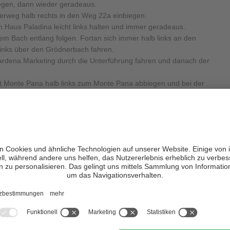
egen, dann wieder geradeaus.
rweg halb rechts in den Weg 22a einbiegen.
 Haus Paladina leicht links halten und immer geradeaus.
dem Bach entlang folgen. Fortan sich immer halb links an den
links über den Grödnerbach fahren.
ardena Marketing durch die Unterführung fahren und danach der
ift Monte Pana halb links zum Monte Pana abbiegen und bei der
f nach links hinauffahren.
tements Prensanueva. Hier der Straße rechts durch die Kehre
ristina und Wolkenstein halb links der Straße weiter folgen.
s zur Abzweigung nach Monte Pana und Saltria. Hier sich halb
igung ins Jendertal, wo man dem Weg Saltria 18 in Richtung halb
einem Pfadabzweig halb links wieder bergauf, dem Bach entlang.
tal rechts bergauf abbiegen; bei der Abzweigung zum Wanderweg
, dann geradeaus.