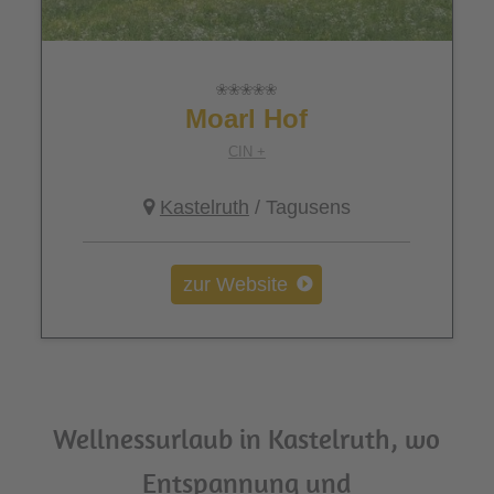
Moarl Hof
CIN +
Kastelruth
/ Tagusens
zur Website
Wellnessurlaub in Kastelruth, wo
Entspannung und