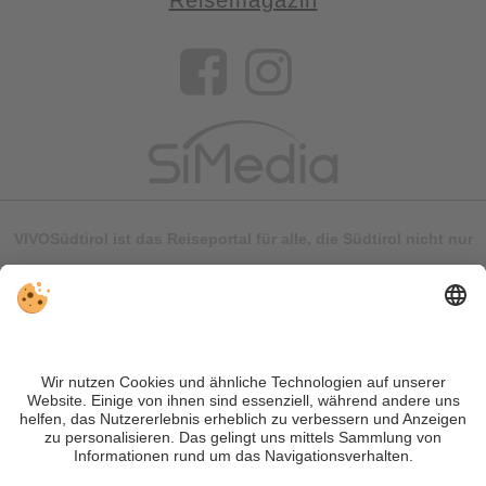
Reisemagazin
VIVOSüdtirol ist das Reiseportal für alle, die Südtirol nicht nur
besuchen, sondern wirklich erleben wollen – inklusive Tipps,
tollen Unterkünften und Angeboten.
Trotz genauer Arbeit und ständigem Aktualisieren der Inhalte,
können Fehler auftreten. Wir übernehmen keine Gewähr für
die Richtigkeit und Vollständigkeit aller Informationen.
Informieren Sie sich sicherheitshalber nochmals beim