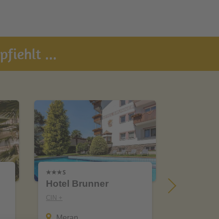
fiehlt ...
Hotel Brunner
Hotel Er
CIN +
CIN +
Meran
Prags 