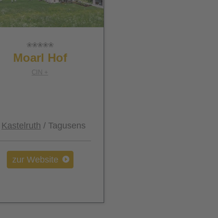
Moarl Hof
CIN +
Kastelruth
/ Tagusens
zur Website