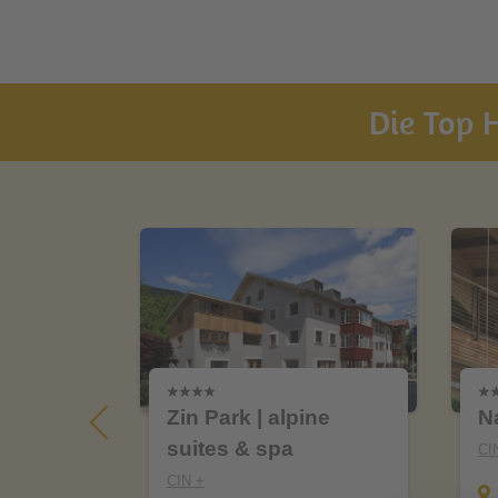
Die Top H
Zin Park | alpine
Na
suites & spa
CI
CIN +
rags