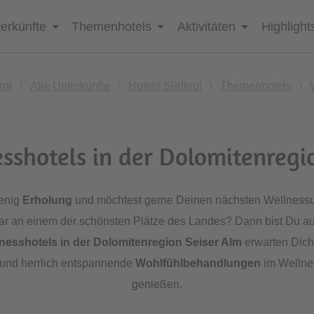
erkünfte
Themenhotels
Aktivitäten
Highlight
rol
\
Alle Unterkünfte
\
Hotels Südtirol
\
Themenhotels
\
sshotels in der Dolomitenregi
wenig
Erholung
und möchtest gerne Deinen nächsten Wellnessur
r an einem der schönsten Plätze des Landes? Dann bist Du au
nesshotels in der Dolomitenregion Seiser Alm
erwarten Dich
 und herrlich entspannende
Wohlfühlbehandlungen
im Wellne
genießen.