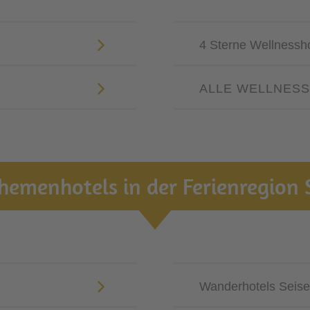
4 Sterne Wellnessh
ALLE WELLNES
hemenhotels in der Ferienregion 
Wanderhotels Seise