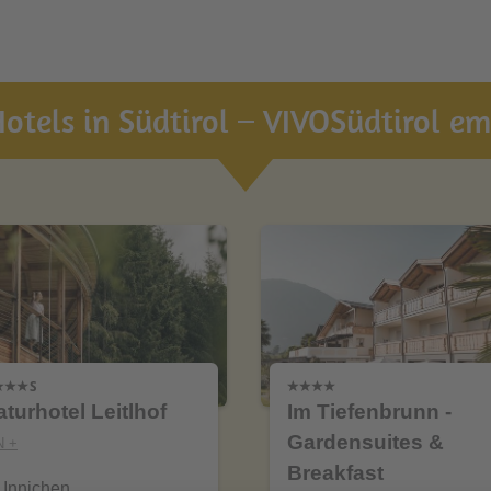
otels in Südtirol – VIVOSüdtirol emp
turhotel Leitlhof
Im Tiefenbrunn -
Gardensuites &
N +
Breakfast
Innichen