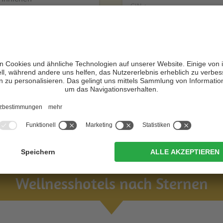
CIN +
Lana
Zur Website
Zur Website
Wellnesshotels nach Sternen