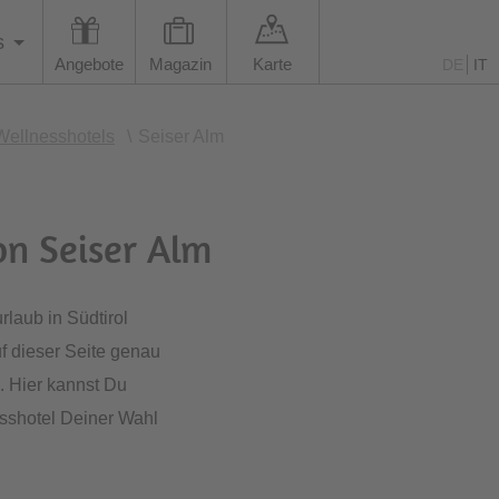
s
Angebote
Magazin
Karte
DE
IT
Wellnesshotels
\
Seiser Alm
on Seiser Alm
laub in Südtirol
f dieser Seite genau
. Hier kannst Du
sshotel Deiner Wahl