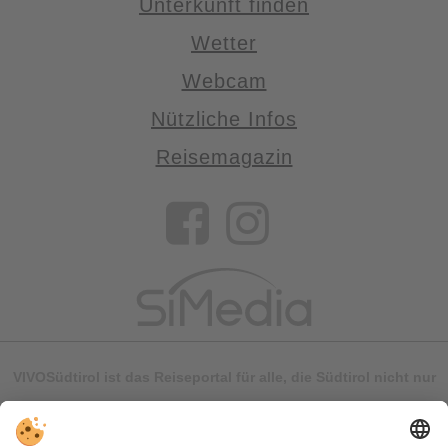
Unterkunft finden
Wetter
Webcam
Nützliche Infos
Reisemagazin
VIVOSüdtirol ist das Reiseportal für alle, die Südtirol nicht nur
besuchen, sondern wirklich erleben wollen – inklusive Tipps,
tollen Unterkünften und Angeboten.