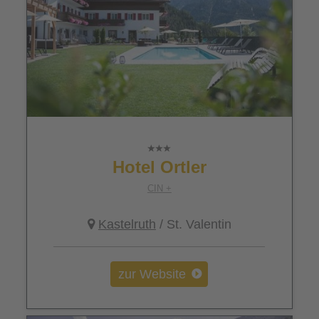
Hotel Ortler
CIN +
Kastelruth
/ St. Valentin
zur Website