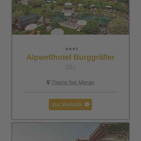
Alpwellhotel Burggräfler
CIN +
Tisens bei Meran
zur Website