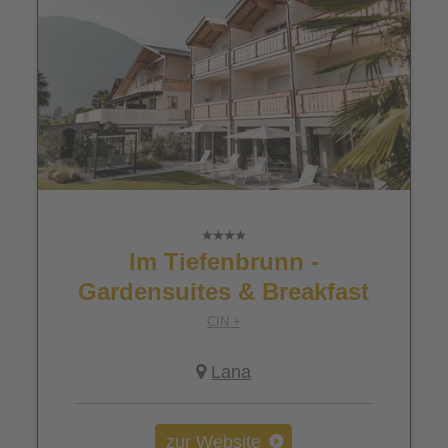
Im Tiefenbrunn -
Gardensuites & Breakfast
CIN +
Lana
zur Website