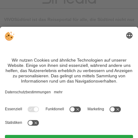
VIVOSüdtirol ist das Reiseportal für alle, die Südtirol nicht nur
besuchen, sondern wirklich erleben wollen – inklusive Tipps,
tollen Unterkünften und Angeboten.
Trotz genauer Arbeit und ständigem Aktualisieren der Inhalte,
können Fehler auftreten. Wir übernehmen keine Gewähr für
die Richtigkeit und Vollständigkeit aller Informationen.
Informieren Sie sich sicherheitshalber nochmals beim
Veranstalter vor Ort über die aktuellen Bedingungen.
Sitemap
|
Impressum
&
Datenschutz
|
Individuelle Cookie-
Einstellungen
| MwSt.-Nr. IT02365710215