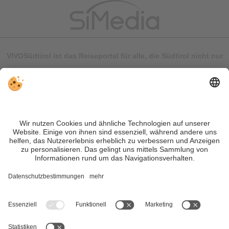
VIVOSüdtirol ist das Reiseportal für alle, die Südtirol nicht nur
besuchen, sondern wirklich erleben wollen – inklusive Tipps,
tollen Unterkünften und Angeboten.
Trotz genauer Arbeit und ständigem Aktualisieren der Inhalte,
können Fehler auftreten. Wir übernehmen keine Gewähr für
die Richtigkeit und Vollständigkeit aller Informationen.
Informieren Sie sich sicherheitshalber nochmals beim
Veranstalter vor Ort über die aktuellen Bedingungen.
Sitemap
|
Impressum
&
Datenschutz
|
Individuelle Cookie-
Einstellungen
| MwSt.-Nr. IT02365710215