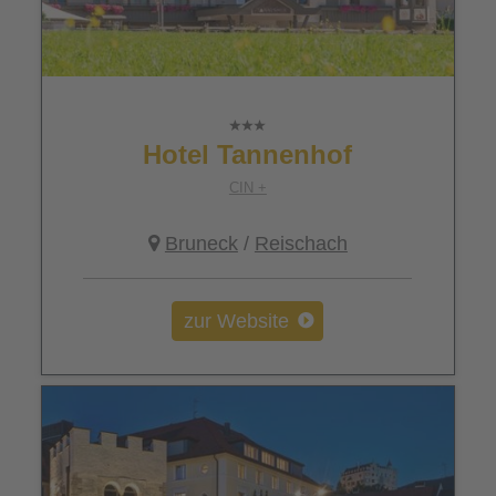
Hotel Tannenhof
CIN +
Bruneck
/
Reischach
zur Website