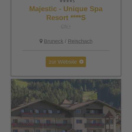
Majestic - Unique Spa
Resort ****S
CIN +
Bruneck
/
Reischach
zur Website