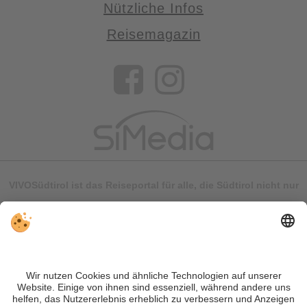
Nützliche Infos
Reisemagazin
VIVOSüdtirol ist das Reiseportal für alle, die Südtirol nicht nur
besuchen, sondern wirklich erleben wollen – inklusive Tipps,
tollen Unterkünften und Angeboten.
Trotz genauer Arbeit und ständigem Aktualisieren der Inhalte,
können Fehler auftreten. Wir übernehmen keine Gewähr für
die Richtigkeit und Vollständigkeit aller Informationen.