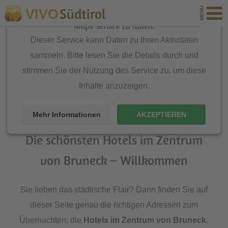
Südtirol
VIVO
Wir benötigen Ihre Zustimmung, um den Google
Maps-Service zu laden.
Dieser Service kann Daten zu Ihren Aktivitäten
Du bist hier:
sammeln. Bitte lesen Sie die Details durch und
Urlaub in Südtirol
\
Alle Unterkünfte
\
Hotels Südtirol
\
stimmen Sie der Nutzung des Service zu, um diese
Inhalte anzuzeigen.
Hotels Kronplatz
\
Hotels Bruneck
\
Hotels im Zentrum von Bruneck
Mehr Informationen
AKZEPTIEREN
Die schönsten Hotels im Zentrum
von Bruneck – Willkommen
Sie lieben das städtische Flair? Dann finden Sie auf
dieser Seite genau die richtigen Adressen zum
Übernachten: die
Hotels im Zentrum von Bruneck
.