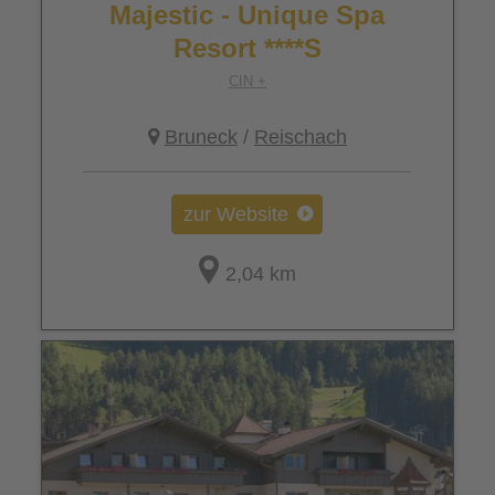
Majestic - Unique Spa
Resort ****S
CIN +
Bruneck
/
Reischach
zur Website
2,04 km