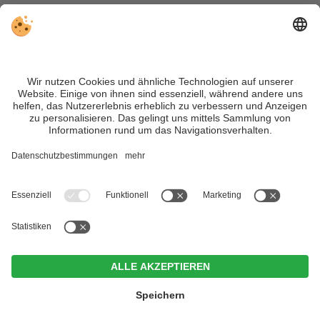
besuchen, sondern wirklich erleben wollen – inklusive Tipps,
tollen Unterkünften und Angeboten.
Trotz genauer Arbeit und ständigem Aktualisieren der Inhalte,
können Fehler auftreten. Wir übernehmen keine Gewähr für
die Richtigkeit und Vollständigkeit aller Informationen.
Informieren Sie sich sicherheitshalber nochmals beim
Veranstalter vor Ort über die aktuellen Bedingungen.
Sitemap
|
Impressum
&
Datenschutz
|
Individuelle Cookie-
Einstellungen
| MwSt.-Nr. IT02365710215
Im Tiefenbrunn - Gardensuites
& Breakfast
CIN +