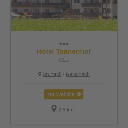
Hotel Tannenhof
CIN +
Bruneck
/
Reischach
zur Website
2,5 km