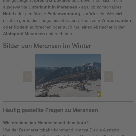
den geselligen
Après-Ski-Lokalen
aus, bevor man sich in die
ausgewählte
Unterkunft
in Meransen
- egal ob komfortables
Hotel
oder gemütliche
Ferienwohnung
, zurückzieht. Wer sich
nicht so gerne die Hänge hinunterstürzt, kann zum
Winterwandern
oder Rodeln
aufbrechen oder auch mal einen Abstecher in den
Alpinpool Meransen
unternehmen.
Bilder von Meransen im Winter
<
>
Häufig gestellte Fragen zu Meransen
Wie erreiche ich Meransen mit dem Auto?
Von der Brennerautobahn kommend nimmst Du die Ausfahrt