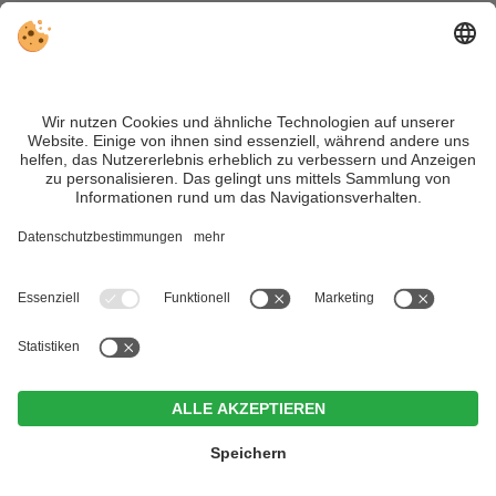
VIVOSüdtirol ist das Reiseportal für alle, die Südtirol nicht nur
besuchen, sondern wirklich erleben wollen – inklusive Tipps,
tollen Unterkünften und Angeboten.
Trotz genauer Arbeit und ständigem Aktualisieren der Inhalte,
können Fehler auftreten. Wir übernehmen keine Gewähr für
die Richtigkeit und Vollständigkeit aller Informationen.
Informieren Sie sich sicherheitshalber nochmals beim
Veranstalter vor Ort über die aktuellen Bedingungen.
Sitemap
|
Impressum
&
Datenschutz
|
Individuelle Cookie-
Einstellungen
| MwSt.-Nr. IT02365710215
Im Tiefenbrunn - Gardensuites
& Breakfast
CIN +