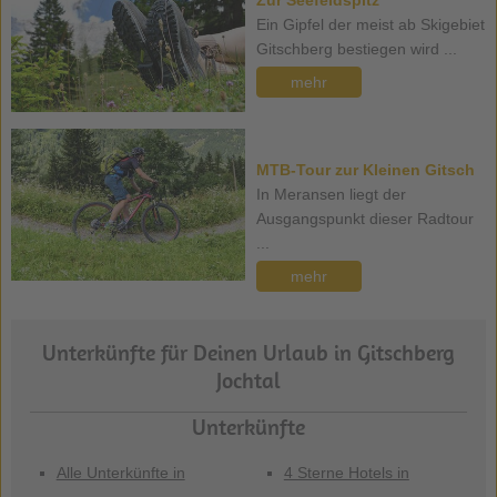
Zur Seefeldspitz
Ein Gipfel der meist ab Skigebiet
Gitschberg bestiegen wird ...
mehr
MTB-Tour zur Kleinen Gitsch
In Meransen liegt der
Ausgangspunkt dieser Radtour
...
mehr
Unterkünfte für Deinen Urlaub in Gitschberg
Jochtal
Unterkünfte
Alle Unterkünfte in
4 Sterne Hotels in