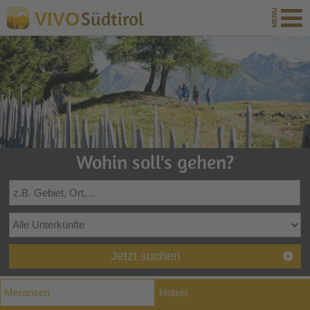
Südtirol
VIVO
Wohin soll's gehen?
Jetzt suchen
Meransen
Hotels