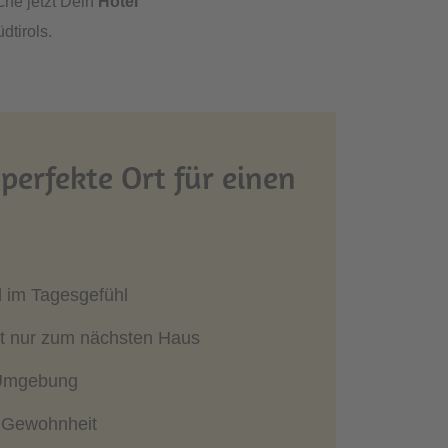
che jetzt Dein
Hotel
dtirols.
perfekte Ort für einen
d im Tagesgefühl
cht nur zum nächsten Haus
e Umgebung
ur Gewohnheit