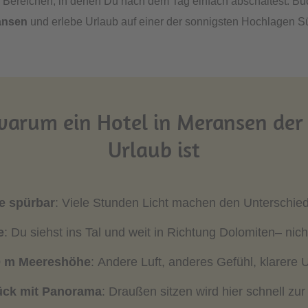
 Bereichen, in denen Du nach dem Tag einfach abschaltest. Bu
ansen
und erlebe Urlaub auf einer der sonnigsten Hochlagen Sü
warum ein Hotel in Meransen der 
Urlaub ist
e spürbar
: Viele Stunden Licht machen den Unterschie
e
: Du siehst ins Tal und weit in Richtung Dolomiten– ni
0 m Meereshöhe
: Andere Luft, anderes Gefühl, klarer
ück mit Panorama
: Draußen sitzen wird hier schnell z