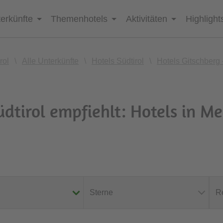
erkünfte
Themenhotels
Aktivitäten
Highlight
rol
\
Alle Unterkünfte
\
Hotels Südtirol
\
Hotels Gitschberg 
dtirol empfiehlt: Hotels in M
Sterne
R