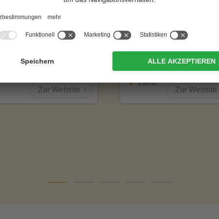
otel Brunner
Im Tiefenbrunn -
Gardensuites &
N +
Breakfast
Meran
CIN +
Lana
Zur Website
Zur Website