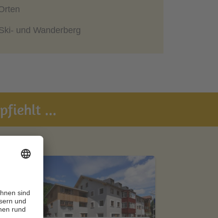
 Orten
n Ski- und Wanderberg
fiehlt ...