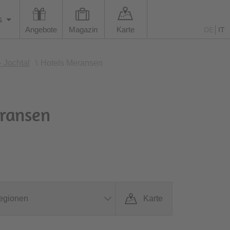
s
Angebote
Magazin
Karte
DE
IT
- Jochtal
\
Hotels Meransen
eransen
egionen
Karte