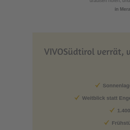
draußen holen, und
in Mer
VIVOSüdtirol verrät, 
Sonnenlag
Weitblick statt Eng
1.40
Frühst