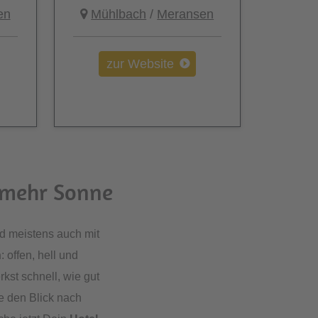
en
Mühlbach
/
Meransen
zur Website
h mehr Sonne
nd meistens auch mit
n
: offen, hell und
kst schnell, wie gut
ie den Blick nach