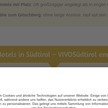
Hotels mit Platz
: Oft großzügiger angelegt als in engen
Nähe zum Gitschberg
: ohne lange Anreise, rauf auf de
otels in Südtirol – VIVOSüdtirol emp