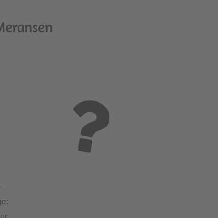
 Meransen
e
ge:
ter