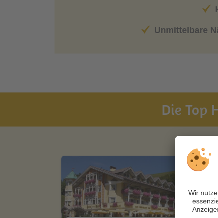
Unmittelbare 
Die Top H