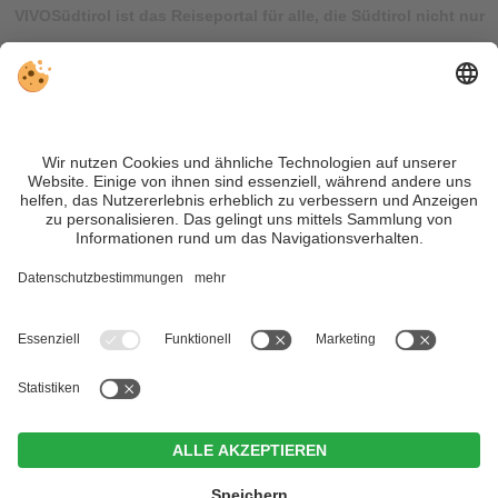
VIVOSüdtirol ist das Reiseportal für alle, die Südtirol nicht nur
besuchen, sondern wirklich erleben wollen – inklusive Tipps,
tollen Unterkünften und Angeboten.
Trotz genauer Arbeit und ständigem Aktualisieren der Inhalte,
können Fehler auftreten. Wir übernehmen keine Gewähr für
die Richtigkeit und Vollständigkeit aller Informationen.
Informieren Sie sich sicherheitshalber nochmals beim
Veranstalter vor Ort über die aktuellen Bedingungen.
Sitemap
|
Impressum
&
Datenschutz
|
Individuelle Cookie-
Einstellungen
| MwSt.-Nr. IT02365710215
Hotel Erika