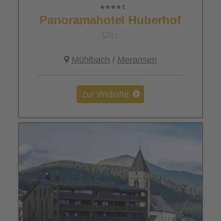
Panoramahotel Huberhof
CIN +
Mühlbach
/
Meransen
zur Website