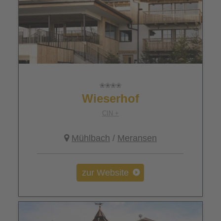
Wieserhof
CIN +
Mühlbach
/
Meransen
zur Website