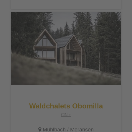
Waldchalets Obomilla
CIN +
Mühlbach
/
Meransen