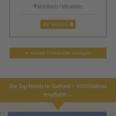
Mühlbach
/
Meransen
zur Website
weitere Unterkünfte anzeigen
Die Top Hotels in Südtirol – VIVOSüdtirol
empfiehlt ...