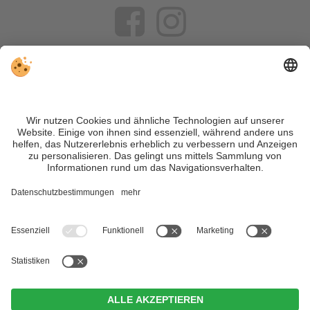
VIVOSüdtirol ist das Reiseportal für alle, die Südtirol nicht nur
besuchen, sondern wirklich erleben wollen – inklusive Tipps,
tollen Unterkünften und Angeboten.
Trotz genauer Arbeit und ständigem Aktualisieren der Inhalte,
können Fehler auftreten. Wir übernehmen keine Gewähr für
die Richtigkeit und Vollständigkeit aller Informationen.
Informieren Sie sich sicherheitshalber nochmals beim
Veranstalter vor Ort über die aktuellen Bedingungen.
Sitemap
|
Impressum
&
Datenschutz
|
Individuelle Cookie-
Einstellungen
| MwSt.-Nr. IT02365710215