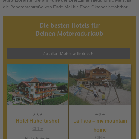
die Panoramastraße von Ende Mai bis Ende Oktober befahrbar.
Die besten Hotels für
Deinen Motorradurlaub
Zu allen Motorradhotels
Hotel Hubertushof
La Para – my mountain
CIN +
home
CIN +
Natz-Schabs