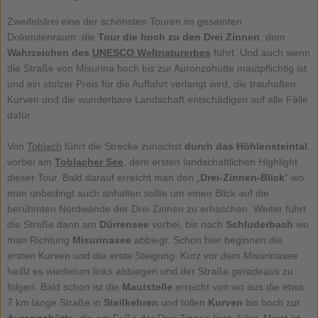
Zweifelsfrei eine der schönsten Touren im gesamten
Dolomitenraum: die
Tour die hoch zu den Drei Zinnen
, dem
Wahrzeichen des
UNESCO Weltnaturerbes
führt. Und auch wenn
die Straße von Misurina hoch bis zur Auronzohütte mautpflichtig ist
und ein stolzer Preis für die Auffahrt verlangt wird, die trauhaften
Kurven und die wunderbare Landschaft entschädigen auf alle Fälle
dafür.
Von
Toblach
führt die Strecke zunächst
durch das Höhlensteintal
,
vorbei am
Toblacher See
, dem ersten landschaftlichen Highlight
dieser Tour. Bald darauf erreicht man den „
Drei-Zinnen-Blick
“ wo
man unbedingt auch anhalten sollte um einen Blick auf die
berühmten Nordwände der Drei Zinnen zu erhaschen. Weiter führt
die Straße dann am
Dürrensee
vorbei, bis nach
Schluderbach
wo
man Richtung
Misurinasee
abbiegt. Schon hier beginnen die
ersten Kurven und die erste Steigung. Kurz vor dem Misurinasee
heißt es wiederum links abbiegen und der Straße geradeaus zu
folgen. Bald schon ist die
Mautstelle
erreicht von wo aus die etwa
7 km lange Straße in
Steilkehren
und tollen
Kurven
bis hoch zur
Auronzohütte
, die am Fuße der Drei Zinnen liegt, führt. Meist ist