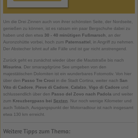
Um die Drei Zinnen auch von ihrer schönsten Seite, der Nordseite,
genießen zu können, ist es ratsam ein paar Bergschuhe dabei zu
haben und den etwa
30 - 40 minütigen Fußmarsch
, an der
Auronzohütte vorbei, hoch zum
Paternsattel
, in Angriff zu nehmen.
Der Abstecher lohnt auf alle Fälle und ist gar nicht anstrengend.
Zurück geht es zunächst wieder über die Mautstraße bis nach
Misurina
. Der smaragdgrüne See umgeben von den
majestätischen Dolomiten ist ein wunderbares Fotomotiv. Von hier
über den
Passo Tre Croci
in die Stadt Cortina, weiter nach
San
Vito di Cadore
,
Pieve di Cadore
,
Calalzo
,
Vigo di Cadore
und
schlussendlich über den
Passo del Zovo nach Padola
und weiter
zum
Kreuzbergpass bei
Sexten
. Nur noch wenige Kilometer und
auch Toblach, Ausgangspunkt der Motorradtour ist nach insgesamt
etwa 130 km erreicht.
Weitere Tipps zum Thema: