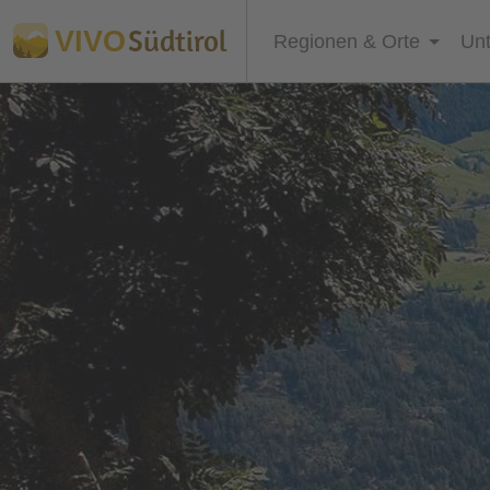
Südtirol
VIVO
Regionen & Orte
Unt