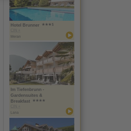
Hotel Brunner
CIN +
Meran
Im Tiefenbrunn -
Gardensuites &
Breakfast
CIN +
Lana