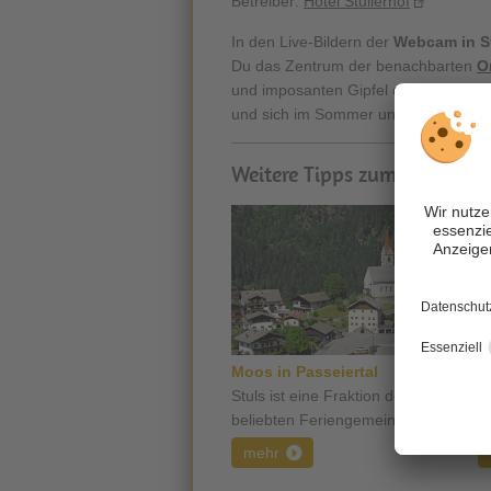
Betreiber:
Hotel Stullerhof
In den Live-Bildern der
Webcam
in S
Du das Zentrum der benachbarten
O
und imposanten Gipfel der Sarntaler
und sich im Sommer und Winter für 
Weitere Tipps zum Thema:
Moos in Passeiertal
U
Stuls ist eine Fraktion der
H
beliebten Feriengemeinde ...
z
mehr