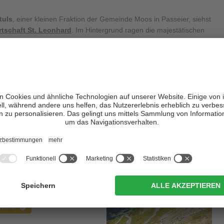
tuls
, einer kleinen Fraktion der Gemeinde Moos in Passeier, siehst
rtschaft St. Leonhard
. Im Hintergrund ragen die majestätischen
 Alpen empor, welche die
Landschaft des
Passeiertales
prägen
Wanderungen eignen.
Webcam in Stuls
Erblicke von Stuls aus das
idyllische Pfelderertal ...
mehr
nterkünfte im Passeiertal
otels und Ferienwohnungen
um Wohlfühlen ...
mehr