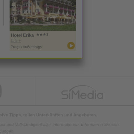
Hotel Erika
CIN +
Prags / Außerprags
lusive Tipps, tollen Unterkünften und Angeboten.
t und Vollständigkeit aller Informationen. Informieren Sie sich
ngungen.