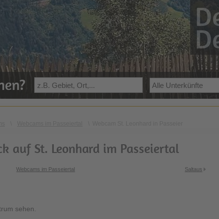
De
De
ehen?
ms
\
Webcams im Passeiertal
\
Webcam St. Leonhard in Passeier
k auf St. Leonhard im Passeiertal
Webcams im Passeiertal
Saltaus
trum sehen.