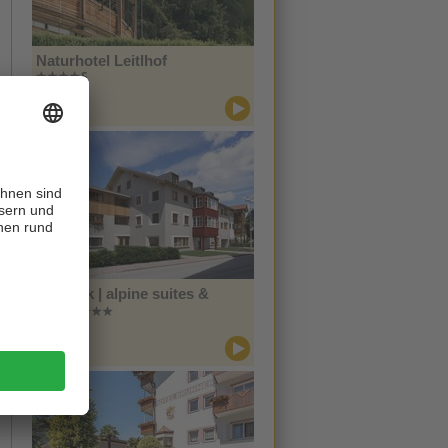
Naturhotel Leitlhof
CIN +
Innichen
Zin Park | alpine suites &
spa
CIN +
Innichen