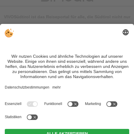
VIVOSüdtirol ist das Reiseportal für alle, die Südtirol nicht nur
besuchen, sondern wirklich erleben wollen – inklusive Tipps,
tollen Unterkünften und Angeboten.
Trotz genauer Arbeit und ständigem Aktualisieren der Inhalte,
können Fehler auftreten. Wir übernehmen keine Gewähr für
die Richtigkeit und Vollständigkeit aller Informationen.
Informieren Sie sich sicherheitshalber nochmals beim
Veranstalter vor Ort über die aktuellen Bedingungen.
Sitemap
|
Impressum
&
Datenschutz
|
Individuelle Cookie-
Einstellungen
| MwSt.-Nr. IT02365710215