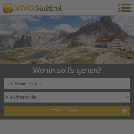
Südtirol
VIVO
Wohin soll's gehen?
Jetzt suchen