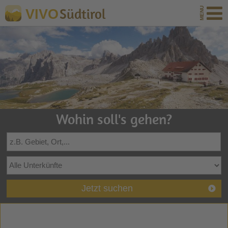
Südtirol
VIVO
Wohin soll's gehen?
Jetzt suchen