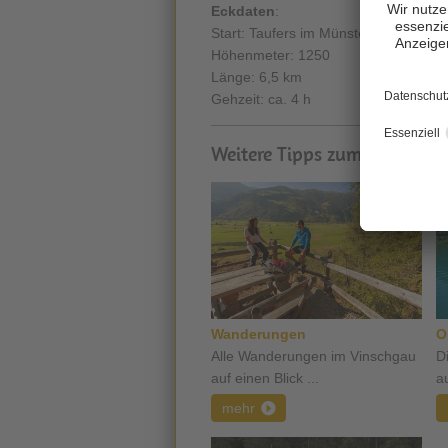
Eckdaten
:
Start: Taufers im Münstertal
Höhenmeter: 1250
Länge: 6,5 km
Gehzeit: ca. 4 h
Weitere Tipps zum Thema:
Wanderungen
O
Alle Wanderungen im Vinschgau
D
auf einen Blick ...
a
mehr