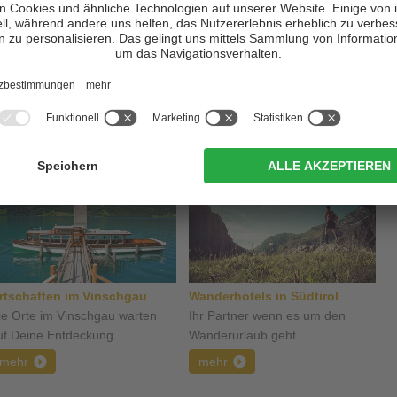
rtschaften im Vinschgau
Wanderhotels in Südtirol
ie Orte im Vinschgau warten
Ihr Partner wenn es um den
uf Deine Entdeckung ...
Wanderurlaub geht ...
mehr
mehr