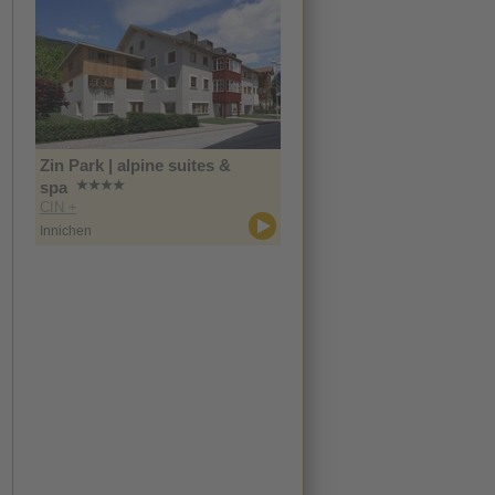
Zin Park | alpine suites &
spa
CIN +
Innichen