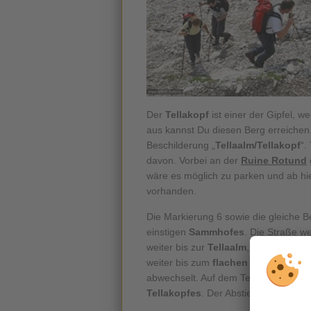
Der
Tellakopf
ist einer der Gipfel, w
aus kannst Du diesen Berg erreichen.
Beschilderung „
Tellaalm/Tellakopf
“.
davon. Vorbei an der
Ruine Rotund
wäre es möglich zu parken und ab hie
vorhanden.
Die Markierung 6 sowie die gleiche B
einstigen
Sammhofes
. Die Straße w
weiter bis zur
Tellaalm
, welche nur la
weiter bis zum
flachen Tellajoch
, w
abwechselt. Auf dem Tellajoch ange
Tellakopfes
. Der Abstieg erfolgt gle