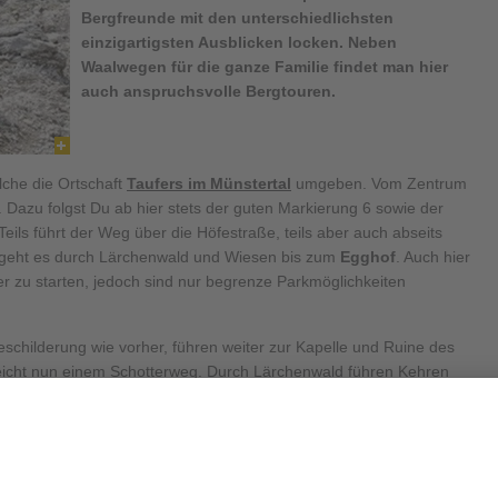
Bergfreunde mit den unterschiedlichsten
einzigartigsten Ausblicken locken. Neben
Waalwegen für die ganze Familie findet man hier
auch anspruchsvolle Bergtouren.
elche die Ortschaft
Taufers im
Münstertal
umgeben. Vom Zentrum
 Dazu folgst Du ab hier stets der guten Markierung 6 sowie der
 Teils führt der Weg über die Höfestraße, teils aber auch abseits
geht es durch Lärchenwald und Wiesen bis zum
Egghof
. Auch hier
r zu starten, jedoch sind nur begrenze Parkmöglichkeiten
eschilderung wie vorher, führen weiter zur Kapelle und Ruine des
eicht nun einem Schotterweg. Durch Lärchenwald führen Kehren
ndwirtschaftlich bewirtet wird. Ein Fußsteig mit der Nr. 6 führt Dich
obei die Umgebung zwischen Lärchenwald und freien Grashängen
kommen, folgst Du nun dem Steig Nr. 6 zum
Gipfel des
ich dem Aufstieg zurück nach Taufers im Münstertal. Berg Heil!