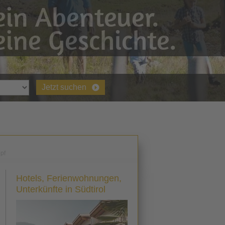
in Abenteuer.
ine Geschichte.
Jetzt suchen
pf
Hotels, Ferienwohnungen,
Unterkünfte in Südtirol