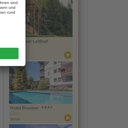
Naturhotel Leitlhof
CIN +
Innichen
Hotel Brunner
CIN +
Meran