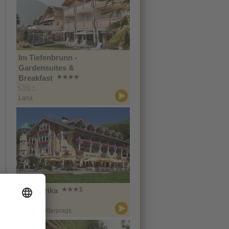
Im Tiefenbrunn -
Gardensuites &
Breakfast
CIN +
Lana
Hotel Erika
CIN +
Prags / Außerprags