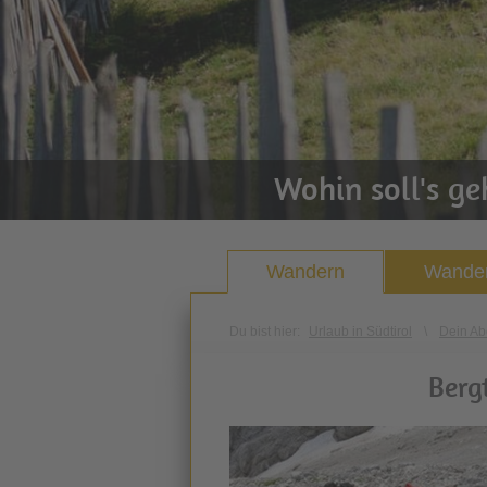
Wohin soll's g
Wandern
Wander
Du bist hier:
Urlaub in Südtirol
\
Dein Ab
Berg