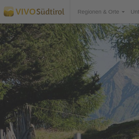
Südtirol
VIVO
Regionen & Orte
Unt