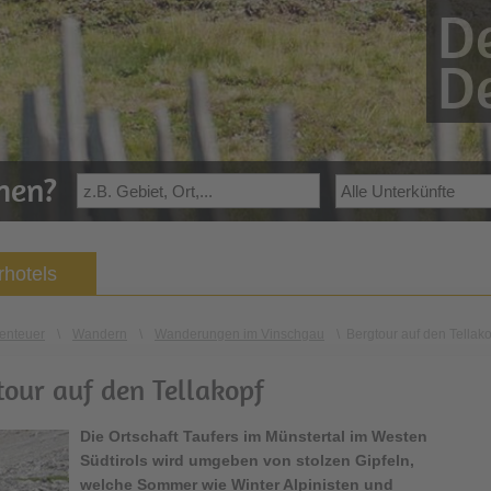
De
De
ehen?
hotels
enteuer
\
Wandern
\
Wanderungen im Vinschgau
\
Bergtour auf den Tellako
tour auf den Tellakopf
Die Ortschaft Taufers im Münstertal im Westen
Südtirols wird umgeben von stolzen Gipfeln,
welche Sommer wie Winter Alpinisten und