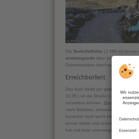
Die
Seekofelhütte
(2.388 m) ist von
anstrengende
aber einmalig schön
Dolomitenseen überhaupt, hinauf zur
Erreichbarkeit
Das Auto bleibt am gebührenpflichti
15.09.) ist die Straße zum Pragser Wi
vorweisen können.
Hier geht’s zur o
nach Belieben, entweder über das Os
zunächst noch leicht steigend geht e
immer steiler und anstrengender wi
hat und leise unterwegs ist, kann mi