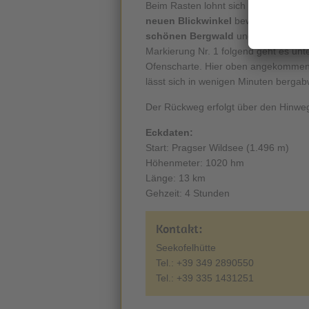
Beim Rasten lohnt sich immer mal wie
neuen Blickwinkel
bewundern. Oben
schönen Bergwald
und anschließe
Markierung Nr. 1 folgend geht es unt
Ofenscharte. Hier oben angekommen 
lässt sich in wenigen Minuten bergab
Der Rückweg erfolgt über den Hinweg
Eckdaten:
Start: Pragser Wildsee (1.496 m)
Höhenmeter: 1020 hm
Länge: 13 km
Gehzeit: 4 Stunden
Kontakt:
Seekofelhütte
Tel.: +39 349 2890550
Tel.: +39 335 1431251