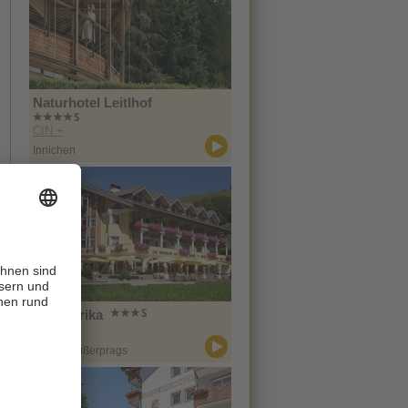
Naturhotel Leitlhof
CIN +
Innichen
Hotel Erika
CIN +
Prags / Außerprags