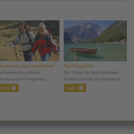
anderung zum Strudelkopf
Das Pragsertal
ie familienfreundliche
Ein Traum für Naturliebhaber,
anderung im Pragsertal ...
Ruhesuchende und Wanderer ...
mehr
mehr