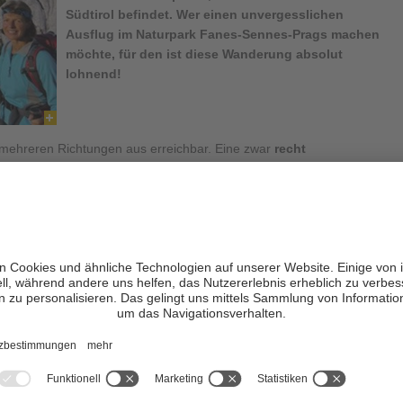
Südtirol befindet. Wer einen unvergesslichen
Ausflug im Naturpark Fanes-Sennes-Prags machen
möchte, für den ist diese Wanderung absolut
lohnend!
 mehreren Richtungen aus erreichbar. Eine zwar
recht
e Wanderung führt vom
Pragser Wildsee
, einem der schönsten
 Schutzhütte.
gen Parkplatz am See.
Doch Achtung
: im Hochsommer (01.07. –
ldsee nur für jene geöffnet, die eine gültige Parkplatzreservierung
nline Parkplatz-Buchung
. Ab Pragser Wildsee geht es dann je
t- oder Westufer bis zum
Südende des Sees
. In Serpentinen und
s über den Weg Nr. 1 durch das „
Nabige Loch
“, wo der Anstieg
rd. Wer in den frühen Morgenstunden seine Wanderung begonnen
t etwas Glück in den Geröllfeldern die Gämsen beobachten.