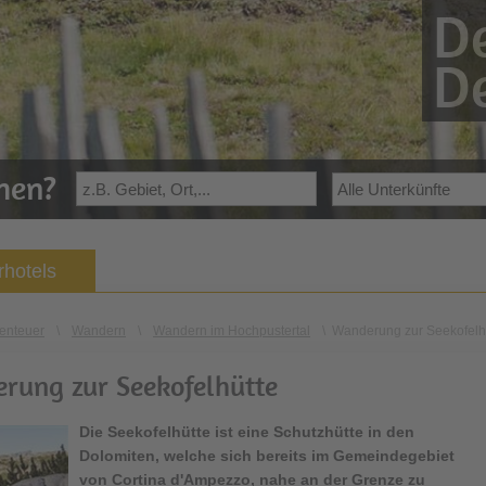
De
De
ehen?
hotels
enteuer
\
Wandern
\
Wandern im Hochpustertal
\
Wanderung zur Seekofelh
rung zur Seekofelhütte
Die Seekofelhütte ist eine Schutzhütte in den
Dolomiten, welche sich bereits im Gemeindegebiet
von Cortina d'Ampezzo, nahe an der Grenze zu