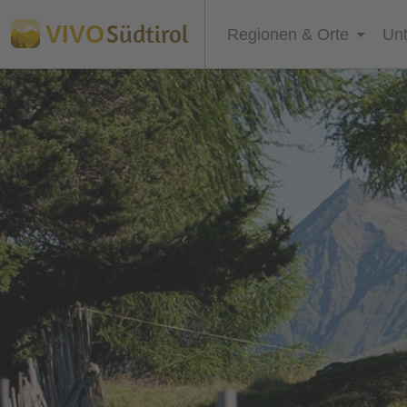
Südtirol
VIVO
Regionen & Orte
Unt