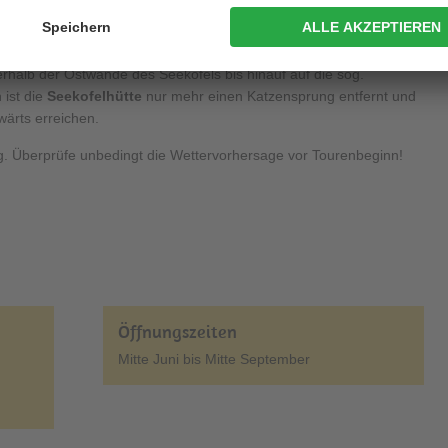
der der Blick zurück, so kannst Du den See von einem völlig
 am Jöchl angekommen führt der Weg zunächst durch einen
nd durch
grandiose Gesteinslandschaften
. Immer der
erhalb der Ostwände des Seekofels bis hinauf auf die sog.
ist die
Seekofelhütte
nur mehr einen Katzensprung entfernt und
wärts erreichen.
. Überprüfe unbedingt die Wettervorhersage vor Tourenbeginn!
Öffnungszeiten
Mitte Juni bis Mitte September