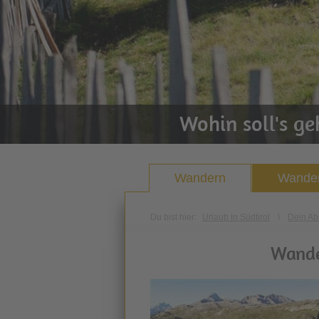
Wohin soll's g
Wandern
Wander
Du bist hier:
Urlaub in Südtirol
\
Dein Ab
Wande