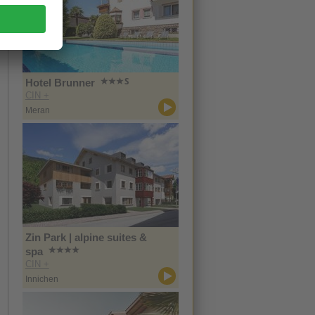
Hotel Brunner
CIN +
Meran
Zin Park | alpine suites &
spa
CIN +
Innichen