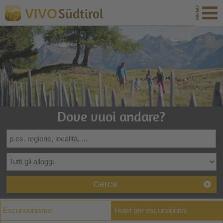
Südtirol
VIVO
Dove vuoi andare?
Cerca
Escursionismo
Hotel per escursionisti