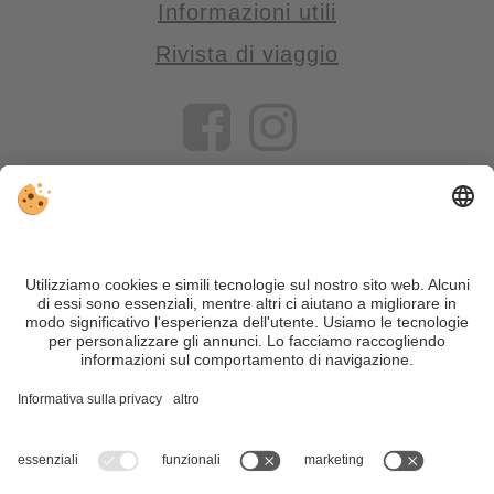
Informazioni utili
Rivista di viaggio
VIVOSüdtirol è il portale di viaggio per chi desidera vivere il
Trentino Alto Adige davvero – con consigli autentici, alloggi e
offerte su misura.
Nonostante il lavoro accurato e il costante aggiornamento dei
contenuti, si possono verificare errori. Non garantiamo la
correttezza e la completezza di tutte le informazioni. Per
motivi di sicurezza, si prega di verificare chiedendo
direttamente sul posto all'organizzatore.