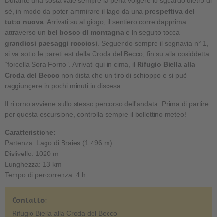
Durante una sosta vale sempre la pena volgere lo sguardo dietro di
sé, in modo da poter ammirare il lago da una
prospettiva del
tutto nuova
. Arrivati su al giogo, il sentiero corre dapprima
attraverso un
bel bosco di montagna
e in seguito tocca
grandiosi paesaggi rocciosi
. Seguendo sempre il segnavia n° 1,
si va sotto le pareti est della Croda del Becco, fin su alla cosiddetta
“forcella Sora Forno”. Arrivati qui in cima, il
Rifugio Biella alla
Croda del Becco
non dista che un tiro di schioppo e si può
raggiungere in pochi minuti in discesa.
Il ritorno avviene sullo stesso percorso dell'andata. Prima di partire
per questa escursione, controlla sempre il bollettino meteo!
Caratteristiche:
Partenza: Lago di Braies (1.496 m)
Dislivello: 1020 m
Lunghezza: 13 km
Tempo di percorrenza: 4 h
Contatto:
Rifugio Biella alla Croda del Becco