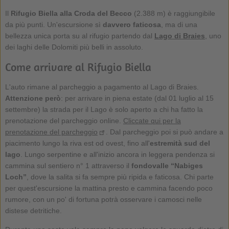
Il
Rifugio Biella alla Croda del Becco
(2.388 m) è raggiungibile
da più punti. Un'escursione sì
davvero faticosa
, ma di una
bellezza unica porta su al rifugio partendo dal
Lago di Braies
, uno
dei laghi delle Dolomiti più belli in assoluto.
Come arrivare al Rifugio Biella
L'auto rimane al parcheggio a pagamento al Lago di Braies.
Attenzione però
: per arrivare in piena estate (dal 01 luglio al 15
settembre) la strada per il Lago è solo aperto a chi ha fatto la
prenotazione del parcheggio online.
Cliccate qui per la
prenotazione del parcheggio
. Dal parcheggio poi si può andare a
piacimento lungo la riva est od ovest, fino all'
estremità sud del
lago
. Lungo serpentine e all'inizio ancora in leggera pendenza si
cammina sul sentiero n° 1 attraverso il
fondovalle “Nabiges
Loch”
, dove la salita si fa sempre più ripida e faticosa. Chi parte
per quest'escursione la mattina presto e cammina facendo poco
rumore, con un po' di fortuna potrà osservare i camosci nelle
distese detritiche.