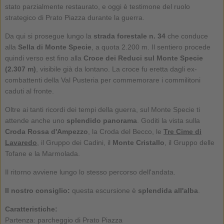
stato parzialmente restaurato, e oggi è testimone del ruolo
strategico di Prato Piazza durante la guerra.
Da qui si prosegue lungo la
strada forestale n. 34
che conduce
alla
Sella di Monte Specie
, a quota 2.200 m. Il sentiero procede
quindi verso est fino alla
Croce dei Reduci sul
Monte Specie
(2.307 m)
, visibile già da lontano. La croce fu eretta dagli ex-
combattenti della Val Pusteria per commemorare i commilitoni
caduti al fronte.
Oltre ai tanti ricordi dei tempi della guerra, sul Monte Specie ti
attende anche uno
splendido panorama
. Goditi la vista sulla
Croda Rossa d'Ampezzo
, la Croda del Becco, le
Tre Cime di
Lavaredo
, il Gruppo dei Cadini, il
Monte Cristallo
, il Gruppo delle
Tofane e la Marmolada.
Il ritorno avviene lungo lo stesso percorso dell'andata.
Il nostro consiglio:
questa escursione è
splendida all'alba
.
Caratteristiche:
Partenza: parcheggio di Prato Piazza