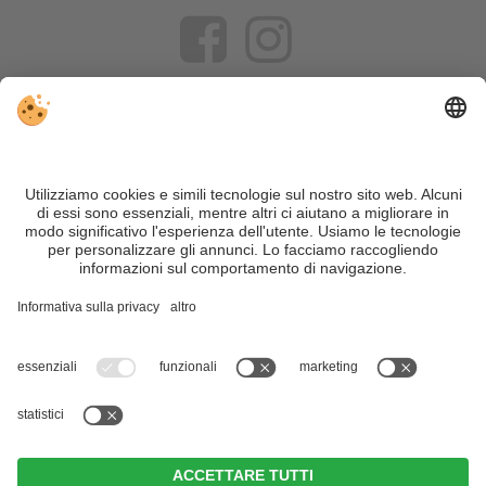
VIVOSüdtirol è il portale di viaggio per chi desidera vivere il
Trentino Alto Adige davvero – con consigli autentici, alloggi e
offerte su misura.
Nonostante il lavoro accurato e il costante aggiornamento dei
contenuti, si possono verificare errori. Non garantiamo la
correttezza e la completezza di tutte le informazioni. Per
motivi di sicurezza, si prega di verificare chiedendo
direttamente sul posto all'organizzatore.
Sitemap
|
Editoria
&
Direttiva privacy
|
Impostazioni cookie individuali
| Part. IVA IT02365710215