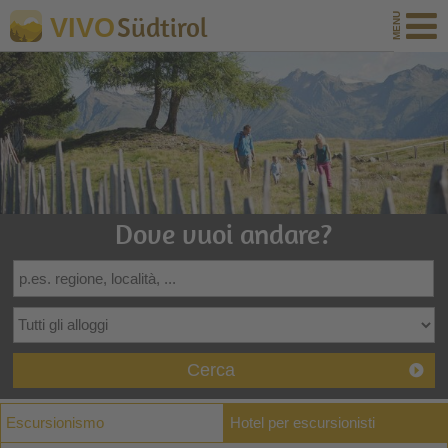
Südtirol
VIVO
Dove vuoi andare?
Cerca
Escursionismo
Hotel per escursionisti