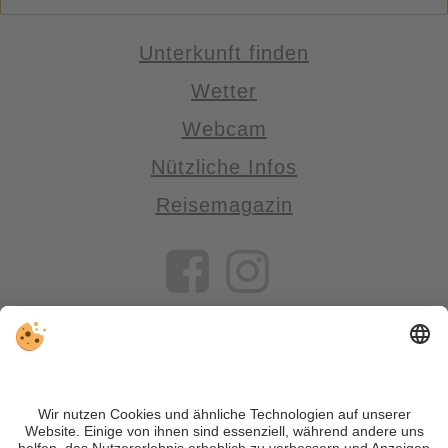
Unterkunft finden
Wetter
Webcam
Nützliche Infos
Reisemagazin
VIVOSüdtirol ist das Reiseportal für alle, die Südtirol nicht nur
besuchen, sondern wirklich erleben wollen – inklusive Tipps,