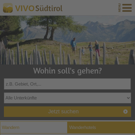
Südtirol
VIVO
Wohin soll's gehen?
Jetzt suchen
Wandern
Wanderhotels