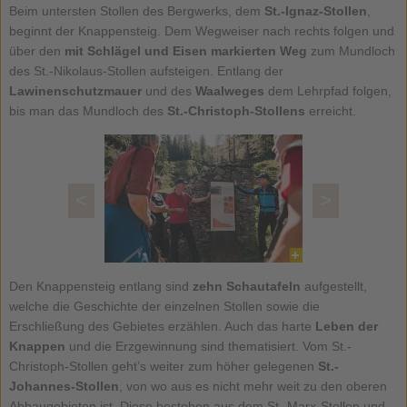
Beim untersten Stollen des Bergwerks, dem
St.-Ignaz-Stollen
,
beginnt der Knappensteig. Dem Wegweiser nach rechts folgen und
über den
mit Schlägel und Eisen markierten Weg
zum Mundloch
des St.-Nikolaus-Stollen aufsteigen. Entlang der
Lawinenschutzmauer
und des
Waalweges
dem Lehrpfad folgen,
bis man das Mundloch des
St.-Christoph-Stollens
erreicht.
<
>
Den Knappensteig entlang sind
zehn Schautafeln
aufgestellt,
welche die Geschichte der einzelnen Stollen sowie die
Erschließung des Gebietes erzählen. Auch das harte
Leben der
Knappen
und die Erzgewinnung sind thematisiert. Vom St.-
Christoph-Stollen geht’s weiter zum höher gelegenen
St.-
Johannes-Stollen
, von wo aus es nicht mehr weit zu den oberen
Abbaugebieten ist. Diese bestehen aus dem St.-Marx-Stollen und