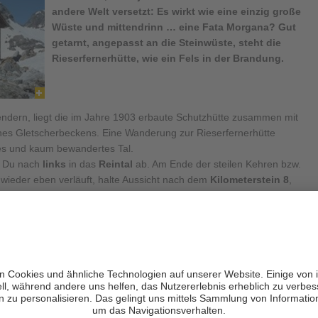
andere Welt versetzt: Es wirkt wie eine einzig große
Wüste und mittendrinn … eine Fata Morgana? Gut
getarnt, angepasst an die Steinwüste, steht die
Rieserfernerhütte
, wie ein Fels in der Brandung.
endern, liegt die im Jahre 1903 erbaute Schutzhütte zusammen mit
nes Gletscherbeckens. Eine Wanderung zur Rieserfernerhütte
ches und kaum bewandertes Tal.
t Du nach
links
in das
Reintal
ab. Am Ende der steilen Kehren bzw.
wieder eben verläuft, halte Aussicht nach dem
Kilometerstein 8
,
z befindet und Du Dein Auto stehen lassen kannst.
un deine Tour in das Reich der Gamsen und Murmeltiere, auf die Du
einer Wanderung immer wieder einen Blick erhaschen kannst. Mit
 Du durch dichten Wald, an lichten Plätzen, vorbei an Bächen
bei der Äußeren- und Inneren
Gelttalalm
angekommen bist. Hier an
Weidefläche aus, die sich für eine erste Rast anbietet. Weiter
ände
, über bewachsene Felsenklüfte und Gletscherschliffe. Große
g zur letzten Flachstrecke und zum Schutzhaus.