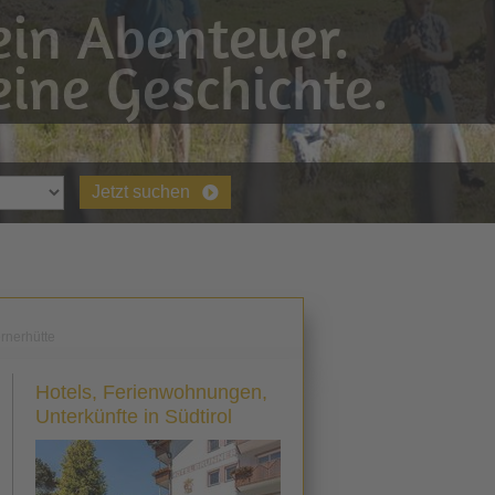
in Abenteuer.
ine Geschichte.
Jetzt suchen
rnerhütte
Hotels, Ferienwohnungen,
Unterkünfte in Südtirol