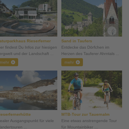
aturparkhaus Rieserferner
Sand in Taufers
ier findest Du Infos zur hiesigen
Entdecke das Dörfchen im
ergwelt und der Landschaft ...
Herzen des Tauferer Ahrntals ...
mehr
mehr
ieserfernerhütte
MTB-Tour zur Tauernalm
dealer Ausgangspunkt für viele
Eine etwas anstrengende Tour
andertouren ...
für Mountainbiker ...