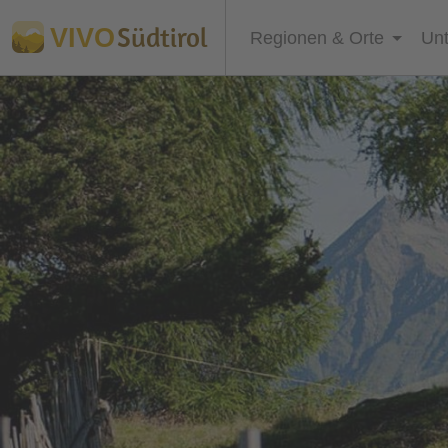
Südtirol
VIVO
Regionen & Orte
Unt