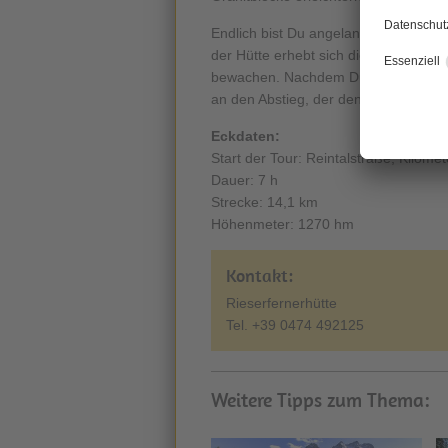
Endlich bist Du angelangt! Und was f
der Hütte erhebt sich die
Schwarze 
bewachen. Nachdem Du dich genügend
an den Abstieg, der denselben Weg fo
Eckdaten:
Start der Tour: Reintalstraße, Kilomet
Dauer: 7 h
Strecke: 14,1 km
Höhenmeter: 1270 hm
Kontakt:
Rieserfernerhütte
Tel. +39 0474 492125
Weitere Tipps zum Thema: