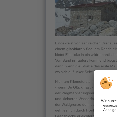
Eingekreist von zahlreichen Dreitaus
einem
glasklaren See
, am Rande ei
bietet Einblicke in ein wildromantis
Von Sand in Taufers kommend biegs
dann, wenn die Straße das erste Mal 
wo sich auf linker Seite ein Parkplat
Hier, am Kilometerstein 8, beginnt n
- wenn Du Glück hast - im Verlauf d
der Wegmarkierungsnummer 3 gelangst
und kleineren Wasserfällen, bis Du 
der Waldgrenze dehnt sich eine ebene 
geht es nun durch
hochalpines Gel
Granitblöcke erleichtern den Aufstie