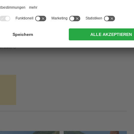
ür ein
atemberaubender Ausblick
sich Dir hier bietet. Gegenüber
Wand
wie ein Bergriese empor und es wirkt, als würde er die Hütte
 erholt und von dem Ausblick sattgesehen hast, machst Du Dich
lgt, wie zuvor beim Aufstieg.
erstein 8