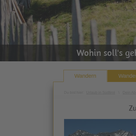
Wohin soll's g
Wandern
Wander
Du bist hier:
Urlaub in Südtirol
\
Dein Ab
Zu