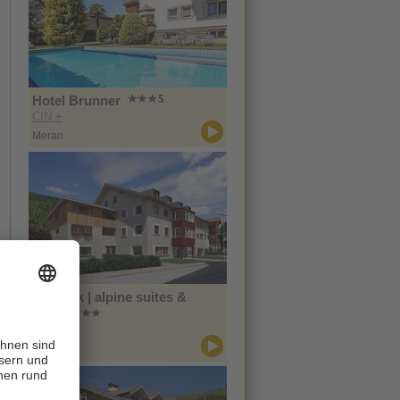
Hotel Brunner
CIN +
Meran
Zin Park | alpine suites &
spa
CIN +
Innichen