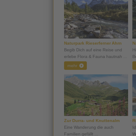
Naturpark Rieserferner Ahrn
N
Begib Dich auf eine Reise und
H
erlebe Flora & Fauna hautnah ...
B
mehr
Zur Durra- und Knuttenalm
R
Eine Wanderung die auch
I
Familien gefällt ...
W