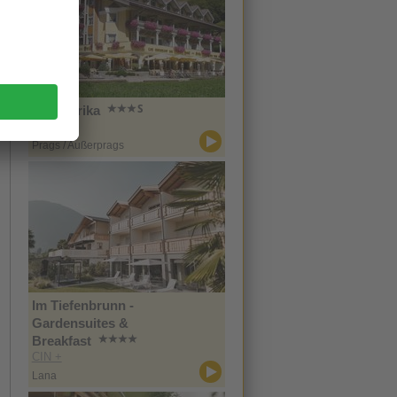
Hotel Erika
CIN +
Prags / Außerprags
Im Tiefenbrunn -
Gardensuites &
Breakfast
CIN +
Lana