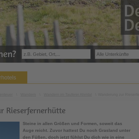
De
De
ehen?
hotels
enteuer
\
Wandern
\
Wandern im Tauferer Ahrntal
\
Wanderung zur Rieserfe
r Rieserfernerhütte
Steine in allen Größen und Formen, soweit das
Auge reicht. Zuvor hattest Du noch Grasland unter
den Füßen, doch jetzt fühlst Du dich wie in eine