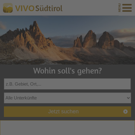
Südtirol
VIVO
Wohin soll's gehen?
Jetzt suchen