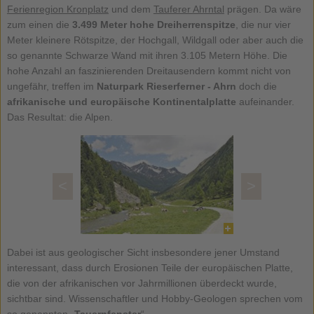
Ferienregion Kronplatz
und dem
Tauferer Ahrntal
prägen. Da wäre
zum einen die
3.499 Meter hohe Dreiherrenspitze
, die nur vier
Meter kleinere Rötspitze, der Hochgall, Wildgall oder aber auch die
so genannte Schwarze Wand mit ihren 3.105 Metern Höhe. Die
hohe Anzahl an faszinierenden Dreitausendern kommt nicht von
ungefähr, treffen im
Naturpark Rieserferner - Ahrn
doch die
afrikanische und europäische Kontinentalplatte
aufeinander.
Das Resultat: die Alpen.
<
>
Dabei ist aus geologischer Sicht insbesondere jener Umstand
interessant, dass durch Erosionen Teile der europäischen Platte,
die von der afrikanischen vor Jahrmillionen überdeckt wurde,
sichtbar sind. Wissenschaftler und Hobby-Geologen sprechen vom
so genannten „
Tauernfenster
“.