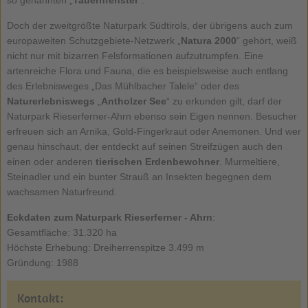
Doch der zweitgrößte Naturpark Südtirols, der übrigens auch zum
europaweiten Schutzgebiete-Netzwerk „
Natura 2000
“ gehört, weiß
nicht nur mit bizarren Felsformationen aufzutrumpfen. Eine
artenreiche Flora und Fauna, die es beispielsweise auch entlang
des Erlebnisweges „Das Mühlbacher Talele“ oder des
Naturerlebniswegs
„
Antholzer See
“ zu erkunden gilt, darf der
Naturpark Rieserferner-Ahrn ebenso sein Eigen nennen. Besucher
erfreuen sich an Arnika, Gold-Fingerkraut oder Anemonen. Und wer
genau hinschaut, der entdeckt auf seinen Streifzügen auch den
einen oder anderen
tierischen Erdenbewohner
. Murmeltiere,
Steinadler und ein bunter Strauß an Insekten begegnen dem
wachsamen Naturfreund.
Eckdaten zum Naturpark Rieserferner - Ahrn
:
Gesamtfläche: 31.320 ha
Höchste Erhebung: Dreiherrenspitze 3.499 m
Gründung: 1988
Kontakt: