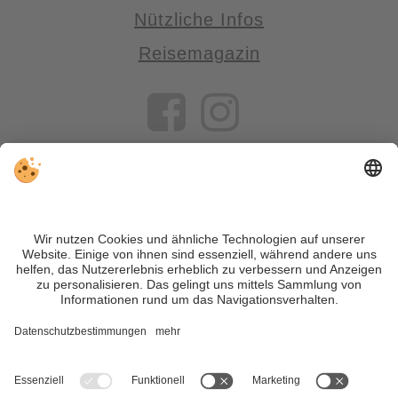
Nützliche Infos
Reisemagazin
VIVOSüdtirol ist das Reiseportal für alle, die Südtirol nicht nur
besuchen, sondern wirklich erleben wollen – inklusive Tipps,
tollen Unterkünften und Angeboten.
Trotz genauer Arbeit und ständigem Aktualisieren der Inhalte,
können Fehler auftreten. Wir übernehmen keine Gewähr für
die Richtigkeit und Vollständigkeit aller Informationen.
Informieren Sie sich sicherheitshalber nochmals beim