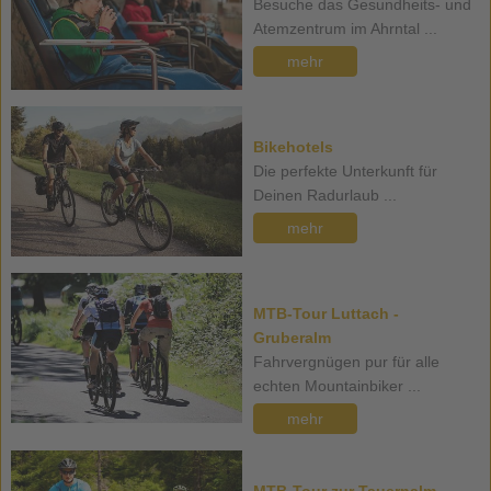
Besuche das Gesundheits- und
Atemzentrum im Ahrntal ...
mehr
Bikehotels
Die perfekte Unterkunft für
Deinen Radurlaub ...
mehr
MTB-Tour Luttach -
Gruberalm
Fahrvergnügen pur für alle
echten Mountainbiker ...
mehr