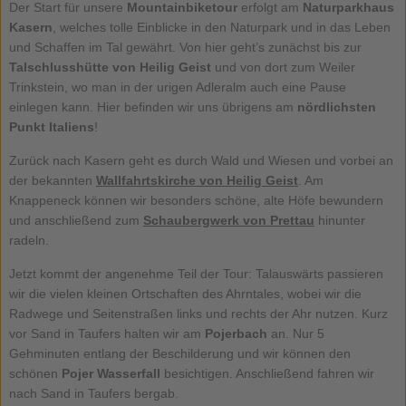
Der Start für unsere
Mountainbiketour
erfolgt am
Naturparkhaus
Kasern
, welches tolle Einblicke in den Naturpark und in das Leben
und Schaffen im Tal gewährt. Von hier geht’s zunächst bis zur
Talschlusshütte von Heilig Geist
und von dort zum Weiler
Trinkstein, wo man in der urigen Adleralm auch eine Pause
einlegen kann. Hier befinden wir uns übrigens am
nördlichsten
Punkt Italiens
!
Zurück nach Kasern geht es durch Wald und Wiesen und vorbei an
der bekannten
Wallfahrtskirche von Heilig Geist
. Am
Knappeneck können wir besonders schöne, alte Höfe bewundern
und anschließend zum
Schaubergwerk von Prettau
hinunter
radeln.
Jetzt kommt der angenehme Teil der Tour: Talauswärts passieren
wir die vielen kleinen Ortschaften des Ahrntales, wobei wir die
Radwege und Seitenstraßen links und rechts der Ahr nutzen. Kurz
vor Sand in Taufers halten wir am
Pojerbach
an. Nur 5
Gehminuten entlang der Beschilderung und wir können den
schönen
Pojer Wasserfall
besichtigen. Anschließend fahren wir
nach Sand in Taufers bergab.