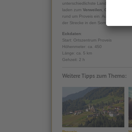
unterschiedlichste Landschaften imm
laden zum
Verweilen
,
Genießen
un
rund um Proveis ein. Auch für Speis u
der Strecke in den Sommermonaten b
Eckdaten
:
Start: Ortszentrum Proveis
Höhenmeter: ca. 450
Länge: ca. 5 km
Gehzeit: 2 h
Weitere Tipps zum Thema:
Proveis
W