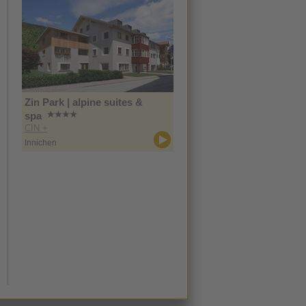
Zin Park | alpine suites &
spa
CIN +
Innichen