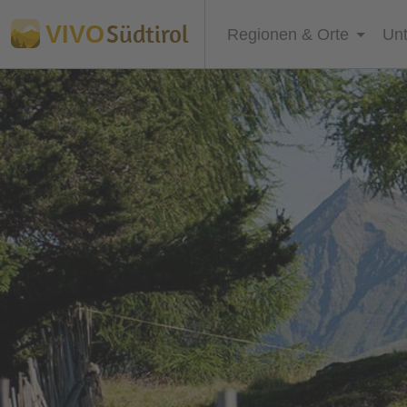
Südtirol
VIVO
Regionen & Orte
Unt