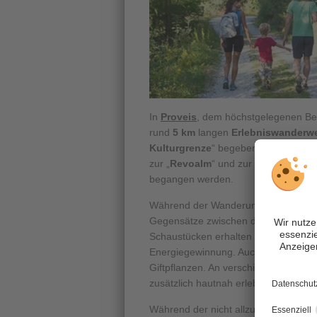
In
Proveis
, dem höchstgelegenen B
rund
5 km
langen
Erlebniswanderw
Kulturgrenze
“ begeben. Die genuss
zur „
Revoalm
“ und zur „
Clozalm
“ bi
begangen werden.
Während der Wanderung veranschau
Gegensätze zwischen den beiden Pr
Schaustücken erhalten interessierte 
Energiegewinnung. Auch erfährt man 
Giftpflanzen. An verschiedenen
Mode
zusätzlich hautnah erleben.
Während der nicht allzu anstrengen