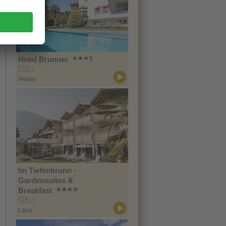
Hotel Brunner
CIN +
Meran
Im Tiefenbrunn -
Gardensuites &
Breakfast
CIN +
Lana