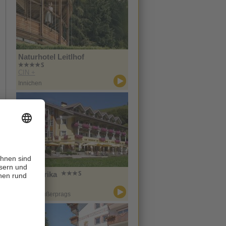
Naturhotel Leitlhof
CIN +
Innichen
Hotel Erika
CIN +
Prags / Außerprags