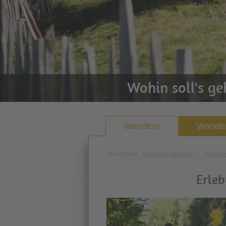
Wohin soll's g
Wandern
Wander
Du bist hier:
Urlaub in Südtirol
\
Dein Ab
Erle