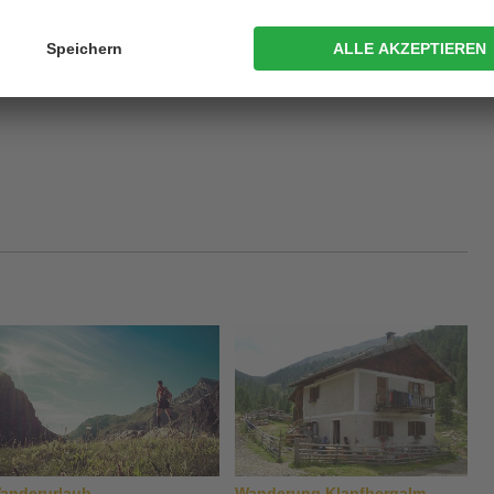
er wieder ab. Zahlreiche Bänke und Liegen entlang des Weges
d
Bestaunen
der einmalig schönen Landschaft und Bergkulisse
nd Trank ist mit den vielen urigen Einkehrmöglichkeiten entlang
estens gesorgt.
anderurlaub
Wanderung Klapfbergalm