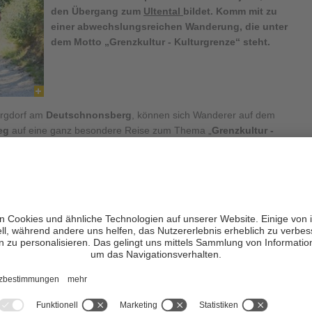
den Übergang zum
Ultental
bildet. Komm mit zu
einer abwechslungsreichen Wanderung, die unter
dem Motto „Grenzkultur - Kulturgrenze“ steht.
ergdorf am
Deutschnonsberg
, können sich Wanderer auf dem
eg
auf eine ganz besondere Reise zum Thema „
Grenzkultur -
volle Wanderung führt von
Proveis
zur „
Untere Kesselalm
“, weiter
s zum Parkplatz „
Hofmahd
“ und kann natürlich in beide Richtungen
lichen
14 Themenpunkte
die kulturellen und naturkundlichen
ovinzen
Südtirol
und
Trentino
. An erklärenden Schautafeln und
Wanderer tiefe Einblicke in die Geschichte des Bergbaus oder der
entlang des Weges allerlei zu den hier vorkommenden Heil- und
llen
oder bei einem
Wörterrätsel
lassen sich so die Themenkreise
den und
familienfreundlichen Wanderung
wechseln sich