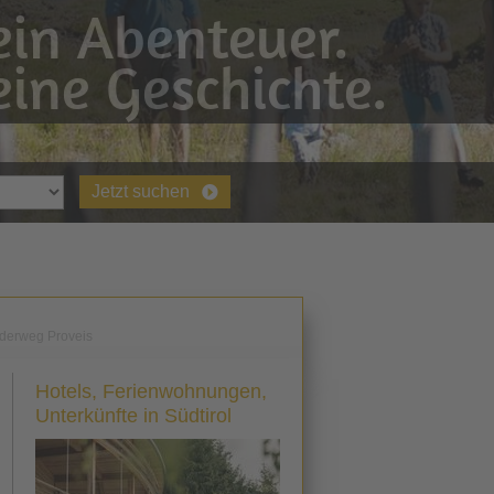
in Abenteuer.
ine Geschichte.
Jetzt suchen
derweg Proveis
Hotels, Ferienwohnungen,
Unterkünfte in Südtirol