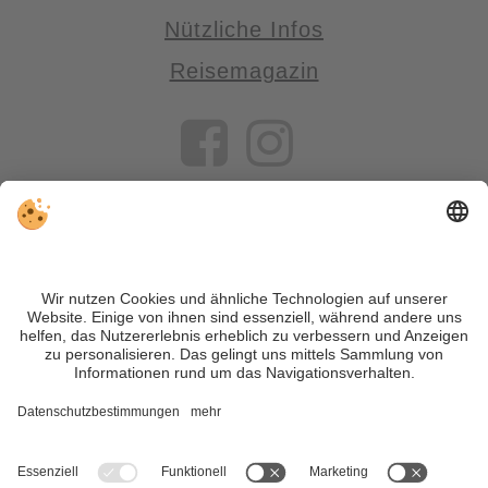
Nützliche Infos
Reisemagazin
VIVOSüdtirol ist das Reiseportal für alle, die Südtirol nicht nur
besuchen, sondern wirklich erleben wollen – inklusive Tipps,
tollen Unterkünften und Angeboten.
Trotz genauer Arbeit und ständigem Aktualisieren der Inhalte,
können Fehler auftreten. Wir übernehmen keine Gewähr für
die Richtigkeit und Vollständigkeit aller Informationen.
Informieren Sie sich sicherheitshalber nochmals beim