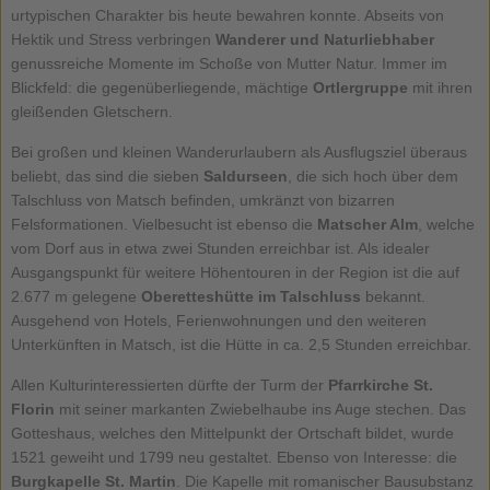
urtypischen Charakter bis heute bewahren konnte. Abseits von
Hektik und Stress verbringen
Wanderer und Naturliebhaber
genussreiche Momente im Schoße von Mutter Natur. Immer im
Blickfeld: die gegenüberliegende, mächtige
Ortlergruppe
mit ihren
gleißenden Gletschern.
Bei großen und kleinen Wanderurlaubern als Ausflugsziel überaus
beliebt, das sind die sieben
Saldurseen
, die sich hoch über dem
Talschluss von Matsch befinden, umkränzt von bizarren
Felsformationen. Vielbesucht ist ebenso die
Matscher Alm
, welche
vom Dorf aus in etwa zwei Stunden erreichbar ist. Als idealer
Ausgangspunkt für weitere Höhentouren in der Region ist die auf
2.677 m gelegene
Oberetteshütte im Talschluss
bekannt.
Ausgehend von Hotels, Ferienwohnungen und den weiteren
Unterkünften in Matsch, ist die Hütte in ca. 2,5 Stunden erreichbar.
Allen Kulturinteressierten dürfte der Turm der
Pfarrkirche St.
Florin
mit seiner markanten Zwiebelhaube ins Auge stechen. Das
Gotteshaus, welches den Mittelpunkt der Ortschaft bildet, wurde
1521 geweiht und 1799 neu gestaltet. Ebenso von Interesse: die
Burgkapelle St. Martin
. Die Kapelle mit romanischer Bausubstanz