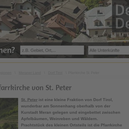
De
De
ehen?
egionen
\
Meraner Land
\
Dorf Tirol
\
Pfarrkirche St. Peter
farrkirche von St. Peter
St. Peter
ist eine kleine Fraktion von Dorf Tirol,
wunderbar am Sonnenhang oberhalb von der
Kurstadt Meran gelegen und eingebettet zwischen
Apfelbäumen, Weinreben und Wäldern.
Prachtstück des kleinen Ortsteils ist die Pfarrkirche