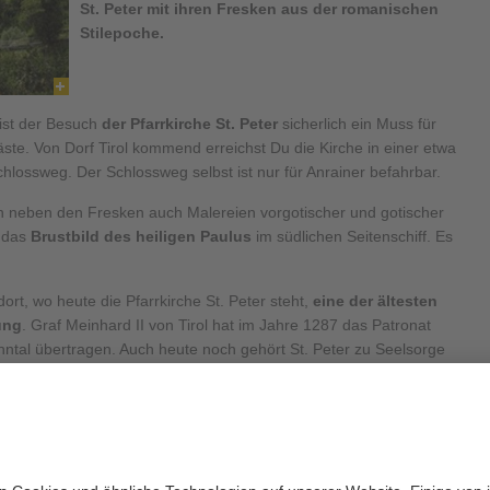
St. Peter mit ihren Fresken aus der romanischen
Stilepoche.
ist der Besuch
der
Pfarrkirche St. Peter
sicherlich ein Muss für
Gäste. Von Dorf Tirol kommend erreichst Du die Kirche in einer etwa
lossweg. Der Schlossweg selbst ist nur für Anrainer befahrbar.
sich neben den Fresken auch Malereien vorgotischer und gotischer
t das
Brustbild des heiligen Paulus
im südlichen Seitenschiff. Es
rt, wo heute die Pfarrkirche St. Peter steht,
eine der ältesten
ung
. Graf Meinhard II von Tirol hat im Jahre 1287 das Patronat
inntal übertragen. Auch heute noch gehört St. Peter zu Seelsorge
m damaligen karolingisch-lombardischen Bau Veränderungen
die
Turmerhöhung
und wahrscheinlich auch die
Gestaltung der
andfresko
welches Christus mit den Apostelfürsten darstellt
em Ende des 13. Jh. stammt hingegen das Bild des Erzengels
 Gottes, die diese hält. Die Chormalerei mit Christus in der