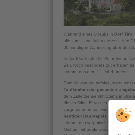
Während eines Urlaubs in
Dorf Tirol
alle kunst- und kulturinteressierten 
30 minütigen Wanderung über den Sch
In der Pfarrkirche St. Peter finden 
Zeit. Noch besonders gut erhalten is
stammt aus dem 11. Jahrhundert.
Dem Volksmund zufolge, stand einst do
Taufkirchen der gesamten Umgeb
dem Zisterzienserstift Stams in Ober
dieses Stifts. Er war es auch der a
vorgenommen hat, wie zum Beispiel 
heutigen Hauptapsis
. Das
Außenw
stammt aus vorgotischer Zeit. Aus d
Michael mit Seelenwaage und der Hand