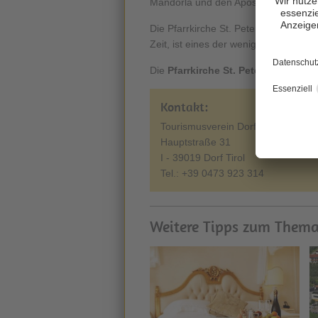
Mandorla und den Aposteln sind goti
Die Pfarrkirche St. Peter, sie steht 
Zeit, ist eines der wenigen Beispiele 
Die
Pfarrkirche St. Peter
ist von Apri
Kontakt:
Tourismusverein Dorf Tirol
Hauptstraße 31
I - 39019 Dorf Tirol
Tel.: +39 0473 923 314
Weitere Tipps zum Thema