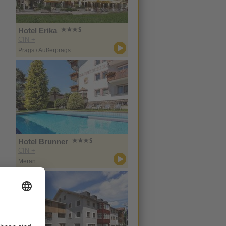
Hotel Erika
CIN +
Prags / Außerprags
Hotel Brunner
CIN +
Meran