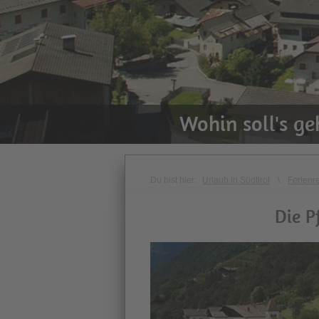
Wohin soll's g
Du bist hier:
Urlaub in Südtirol
\
Ferienr
Die P