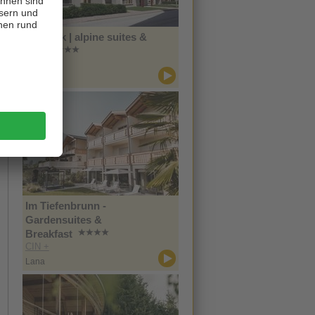
Zin Park | alpine suites &
spa
CIN +
Innichen
Im Tiefenbrunn -
Gardensuites &
Breakfast
CIN +
Lana