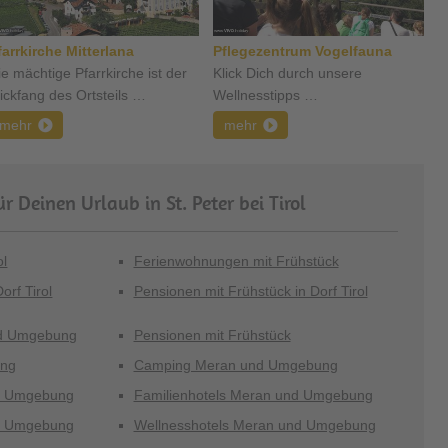
farrkirche Mitterlana
Pflegezentrum Vogelfauna
ie mächtige Pfarrkirche ist der
Klick Dich durch unsere
lickfang des Ortsteils …
Wellnesstipps …
mehr
mehr
r Deinen Urlaub in St. Peter bei Tirol
ol
Ferienwohnungen mit Frühstück
orf Tirol
Pensionen mit Frühstück in Dorf Tirol
nd Umgebung
Pensionen mit Frühstück
ung
Camping Meran und Umgebung
nd Umgebung
Familienhotels Meran und Umgebung
nd Umgebung
Wellnesshotels Meran und Umgebung