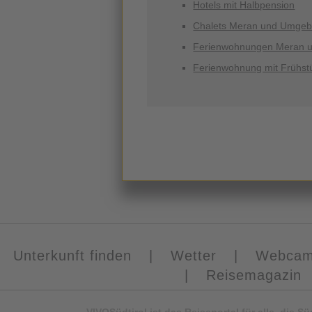
Hotels mit Halbpension
Chalets Meran und Umge
Ferienwohnungen Meran 
Ferienwohnung mit Frühst
Unterkunft finden
|
Wetter
|
Webca
|
Reisemagazin