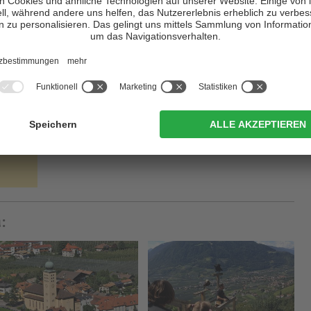
schen Ursprungs.
über einer noch älteren quadratischen Anlage aus vor-romanischer
einer
Kreuzkuppelkirche mit Langhaus und Seitenschiffen
.
l bis Oktober täglich von 09.00 – 18.00 Uhr geöffnet.
: