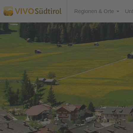
Südtirol
VIVO
Regionen & Orte
Unt