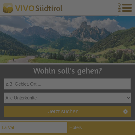
Südtirol
VIVO
Wohin soll's gehen?
Jetzt suchen
La Val
Hotels