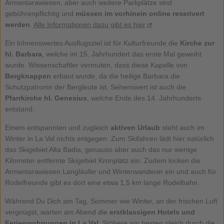
Armentarawiesen, aber auch weitere Parkplätze sind
gebührenpflichtig und
müssen im vorhinein online reserivert
werden
.
Alle Informationen dazu gibt es hier
.
Ein lohnenswertes Ausflugsziel ist für Kulturfreunde die
Kirche zur
hl. Barbara
, welche im 15. Jahrhundert das erste Mal geweiht
wurde. Wissenschaftler vermuten, dass diese Kapelle von
Bergknappen
erbaut wurde, da die heilige Barbara die
Schutzpatronin der Bergleute ist. Sehenswert ist auch die
Pfarrkirche hl. Genesius
, welche Ende des 14. Jahrhunderts
entstand.
Einem entspannten und zugleich
aktiven Urlaub
steht auch im
Winter in La Val nichts entgegen. Zum Skifahren lädt hier natürlich
das Skigebiet Alta Badia, genauso aber auch das nur wenige
Kilometer entfernte Skigebiet Kronplatz ein. Zudem locken die
Armentarawiesen Langläufer und Winterwanderer ein und auch für
Rodelfreunde gibt es dort eine etwa 1,5 km lange Rodelbahn.
Während Du Dich am Tag, Sommer wie Winter, an der frischen Luft
vergnügst, warten am Abend die
erstklassigen
Hotels
und
Ferienwohnungen in La Val
. Stöbere am besten gleich durch die