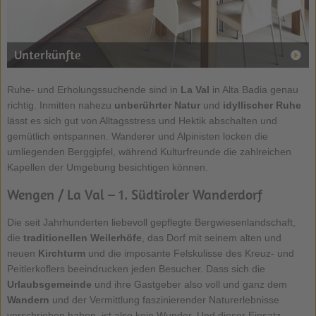
Unterkünfte
Ruhe- und Erholungssuchende sind in
La Val
in Alta Badia genau
richtig. Inmitten nahezu
unberührter Natur
und
idyllischer Ruhe
lässt es sich gut von Alltagsstress und Hektik abschalten und
gemütlich entspannen. Wanderer und Alpinisten locken die
umliegenden Berggipfel, während Kulturfreunde die zahlreichen
Kapellen der Umgebung besichtigen können.
Wengen / La Val – 1. Südtiroler Wanderdorf
Die seit Jahrhunderten liebevoll gepflegte Bergwiesenlandschaft,
die
traditionellen Weilerhöfe
, das Dorf mit seinem alten und
neuen
Kirchturm
und die imposante Felskulisse des Kreuz- und
Peitlerkoflers beeindrucken jeden Besucher. Dass sich die
Urlaubsgemeinde
und ihre Gastgeber also voll und ganz dem
Wandern
und der Vermittlung faszinierender Naturerlebnisse
verschrieben haben, ist also kein Wunder. Und dieser Einsatz