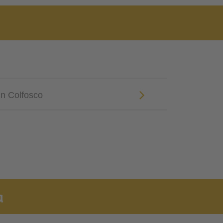
in Colfosco
a