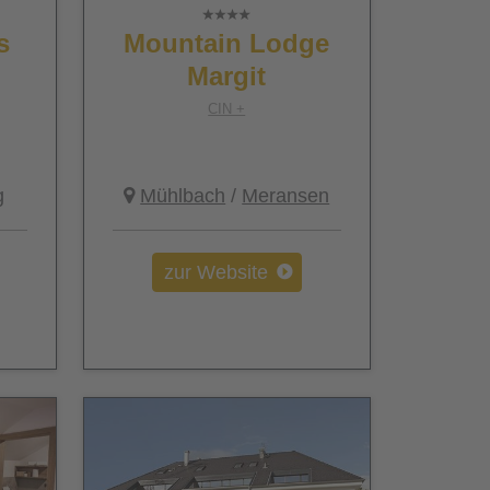
s
Mountain Lodge
Margit
CIN +
g
Mühlbach
/
Meransen
zur Website