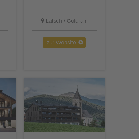
Latsch
/
Goldrain
zur Website