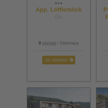
App. Löfflerblick
P
R
CIN +
Ahrntal
/ Steinhaus
zur Website