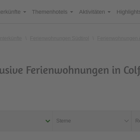
erkünfte
Themenhotels
Aktivitäten
Highlight
nterkünfte
\
Ferienwohnungen Südtirol
\
Ferienwohnungen A
usive Ferienwohnungen in Col
Sterne
R