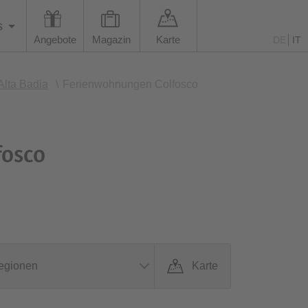
s
Angebote
Magazin
Karte
DE
IT
lta Badia
\
Ferienwohnungen Colfosco
fosco
egionen
Karte