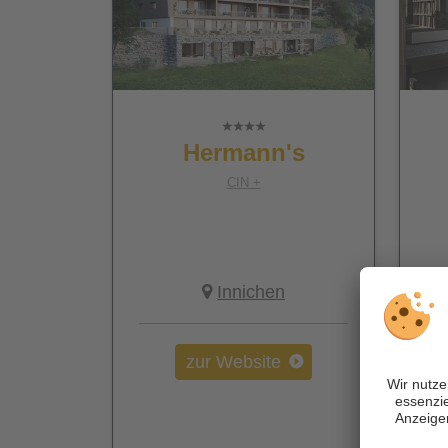
Hermann's
CIN +
Innichen
zur Website