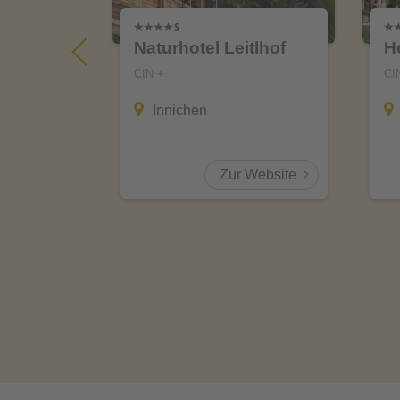
Naturhotel Leitlhof
H
CIN +
CI
Innichen
Website
Zur Website