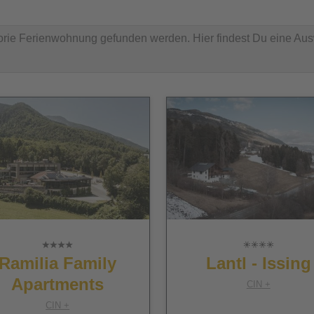
gorie Ferienwohnung gefunden werden. Hier findest Du eine Au
Ramilia Family
Lantl - Issing
Apartments
CIN +
CIN +