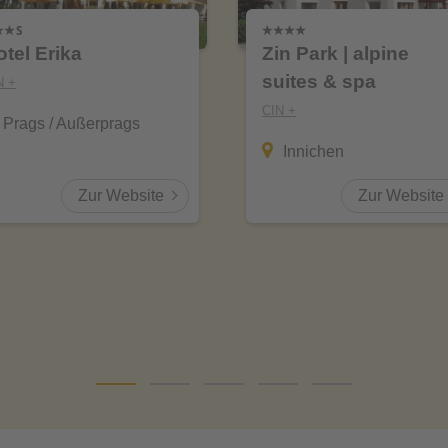
otel Erika
Zin Park | alpine
suites & spa
N +
CIN +
Prags / Außerprags
Innichen
Zur Website
Zur Website