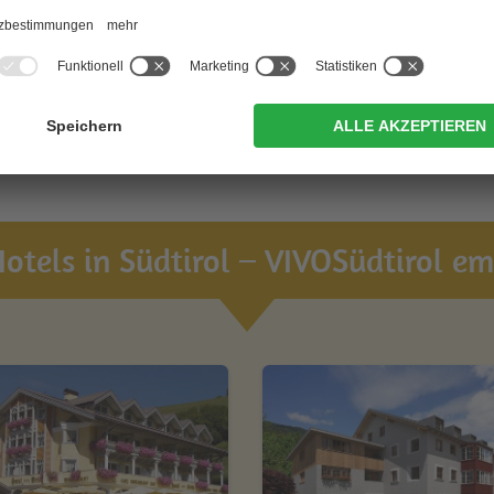
weitere Unterkünfte anzeigen
otels in Südtirol – VIVOSüdtirol emp