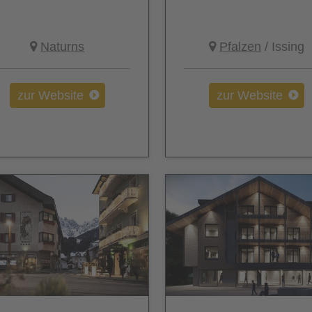
Naturns
Pfalzen
/ Issing
zur Website
zur Website