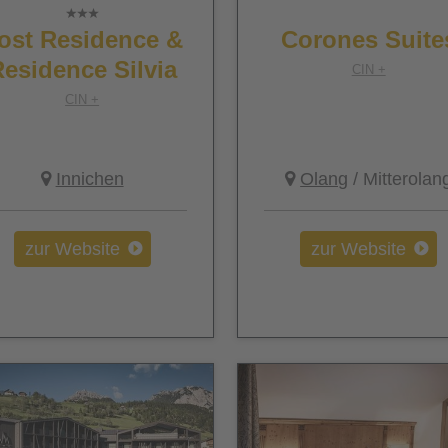
ost Residence &
Corones Suite
esidence Silvia
CIN +
CIN +
Innichen
Olang
/ Mitterolan
zur Website
zur Website