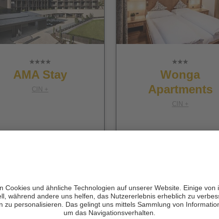
AMA Stay
Wonga
Apartments
CIN +
CIN +
St. Vigil in Enneberg
Gais
zur Website
zur Website