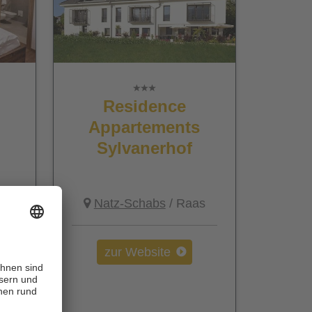
Residence
Appartements
Sylvanerhof
Natz-Schabs
/ Raas
zur Website