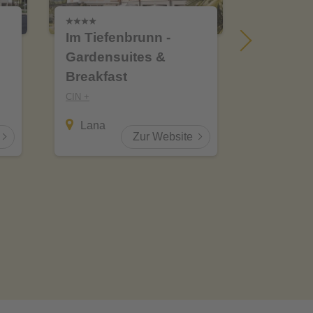
Im Tiefenbrunn -
Hotel B
Gardensuites &
CIN +
Breakfast
Meran
CIN +
Lana
Zur Website