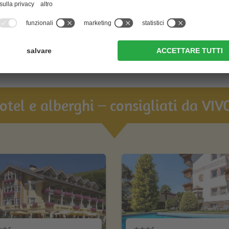
visualizza ulteriori alloggi
hotel e alberghi – consigliati da VIVO