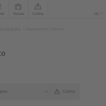
rte
Rivista
Cartina
DE
IT
i Alta Badia
\
Appartamenti Colfosco
co
ioni
Cartina