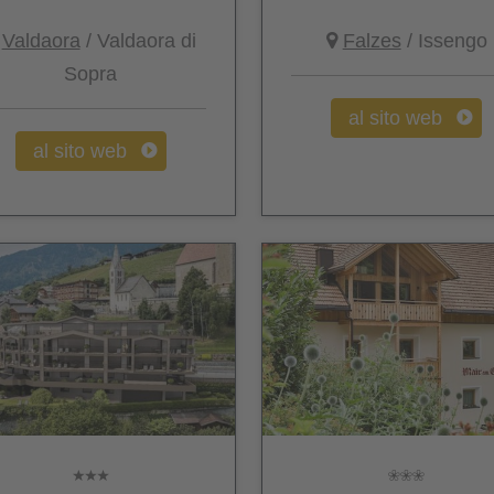
Valdaora
/ Valdaora di
Falzes
/ Issengo
Sopra
al sito web
al sito web