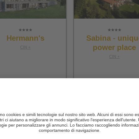
Hermann's
Sabina - uniqu
power place
CIN +
CIN +
San Candido
Alpe di Siusi
al sito web
al sito web