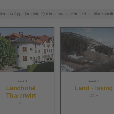
ategoria Appartamento. Qui trovi una selezione di strutture simili 
Landhotel
Lantl - Issing
Tharerwirt
CIN +
CIN +