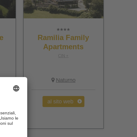
e
Ramilia Family
Apartments
CIN +
Naturno
al sito web