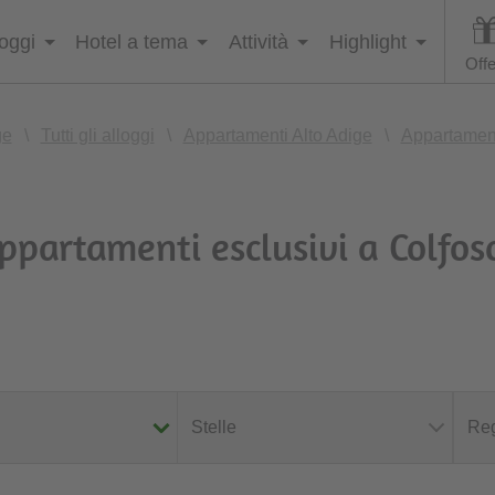
loggi
Hotel a tema
Attività
Highlight
Offe
ge
\
Tutti gli alloggi
\
Appartamenti Alto Adige
\
Appartament
ppartamenti esclusivi a Colfos
Stelle
Reg