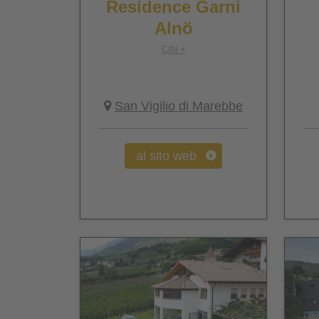
Residence Garni
Alnö
CIN +
San Vigilio di Marebbe
al sito web