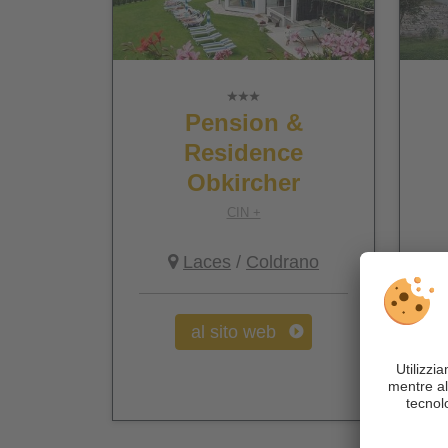
Pension &
Residence
Obkircher
CIN +
Laces
/
Coldrano
al sito web