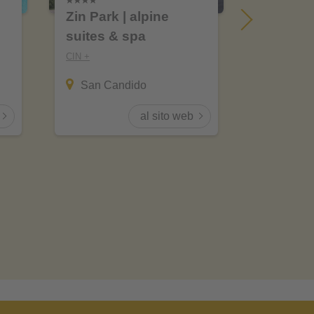
Zin Park | alpine
Naturhot
suites & spa
CIN +
CIN +
San Ca
San Candido
al sito web