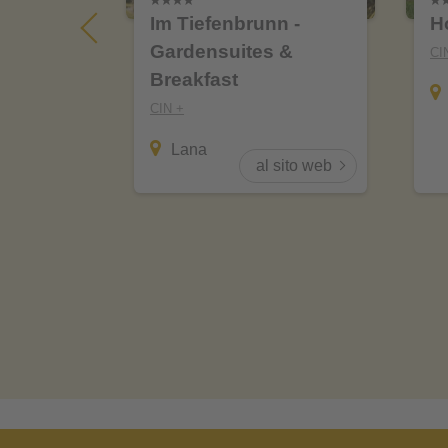
tlhof
Im Tiefenbrunn -
H
Gardensuites &
CI
Breakfast
CIN +
Lana
sito web
al sito web