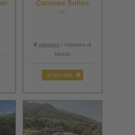
ir
Corones Suites
CIN +
Valdaora
/ Valdaora di
Mezzo
al sito web