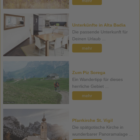
mehr
Unterkünfte in Alta Badia
Die passende Unterkunft für
Deinen Urlaub ...
mehr
Zum Piz Sorega
Ein Wandertipp für dieses
herrliche Gebiet ...
mehr
Pfarrkirche St. Vigil
Die spätgotische Kirche in
wunderbarer Panoramalage ...