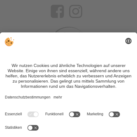
VIVOSüdtirol ist das Reiseportal für alle, die Südtirol nicht nur
besuchen, sondern wirklich erleben wollen – inklusive Tipps,
tollen Unterkünften und Angeboten.
Trotz genauer Arbeit und ständigem Aktualisieren der Inhalte,
können Fehler auftreten. Wir übernehmen keine Gewähr für
die Richtigkeit und Vollständigkeit aller Informationen.
Informieren Sie sich sicherheitshalber nochmals beim
Veranstalter vor Ort über die aktuellen Bedingungen.
Sitemap
|
Impressum
&
Datenschutz
|
Individuelle Cookie-
Einstellungen
| MwSt.-Nr. IT02365710215