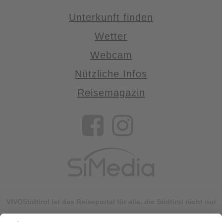
Unterkunft finden
Wetter
Webcam
Nützliche Infos
Reisemagazin
VIVOSüdtirol ist das Reiseportal für alle, die Südtirol nicht nur
besuchen, sondern wirklich erleben wollen – inklusive Tipps,