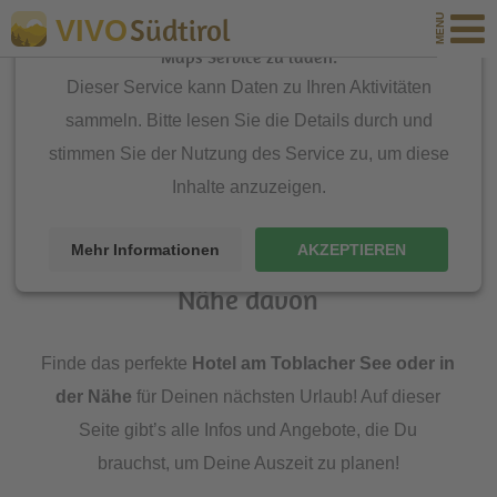
Südtirol
VIVO
Wir benötigen Ihre Zustimmung, um den Google
Maps-Service zu laden.
Dieser Service kann Daten zu Ihren Aktivitäten
Du bist hier:
sammeln. Bitte lesen Sie die Details durch und
Urlaub in Südtirol
\
Alle Unterkünfte
\
Hotels Südtirol
\
stimmen Sie der Nutzung des Service zu, um diese
Inhalte anzuzeigen.
Toblacher See
Hotels am Toblacher See und in der
Mehr Informationen
AKZEPTIEREN
Nähe davon
Finde das perfekte
Hotel am Toblacher See oder in
der Nähe
für Deinen nächsten Urlaub! Auf dieser
Seite gibt’s alle Infos und Angebote, die Du
brauchst, um Deine Auszeit zu planen!