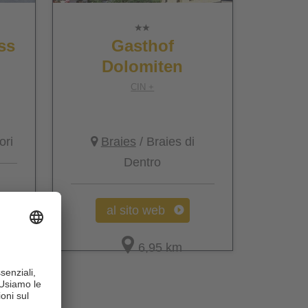
ss
Gasthof
Dolomiten
CIN +
ori
Braies
/ Braies di
Dentro
al sito web
6,95 km