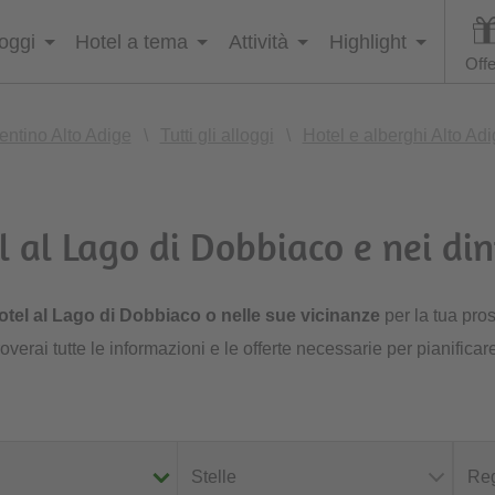
loggi
Hotel a tema
Attività
Highlight
Offe
entino Alto Adige
\
Tutti gli alloggi
\
Hotel e alberghi Alto Ad
l al Lago di Dobbiaco e nei din
otel al Lago di Dobbiaco o nelle sue vicinanze
per la tua pro
overai tutte le informazioni e le offerte necessarie per pianificar
Stelle
Reg