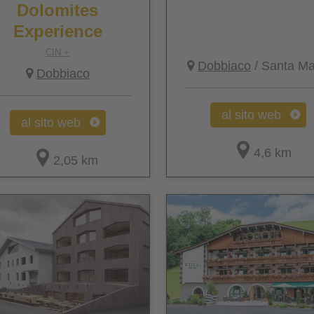
Dolomites
Experience
CIN +
Dobbiaco
/ Santa Ma
Dobbiaco
al sito web
al sito web
4,6 km
2,05 km