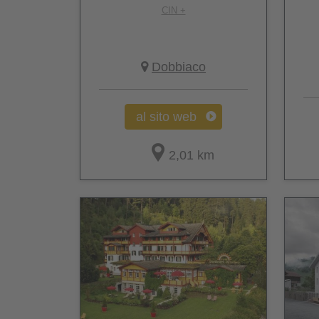
CIN +
Dobbiaco
al sito web
2,01 km