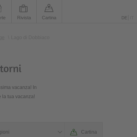
rte
Rivista
Cartina
DE
IT
ige
\
Lago di Dobbiaco
torni
ssima vacanza! In
e la tua vacanza!
ioni
Cartina