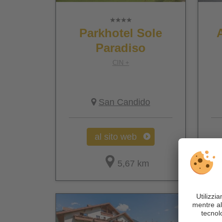
Parkhotel Sole
Paradiso
CIN +
San Candido
al sito web
5,67 km