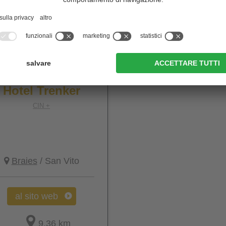
Hotel Trenker
CIN +
Braies
/ San Vito
al sito web
9,36 km