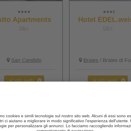
Atto Apartments
Hotel EDEL.wei
CIN +
CIN +
San Candido
Braies
/ Braies di Fu
al sito web
al sito web
5,71 km
6,76 km