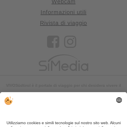
Webcam
Informazioni utili
Rivista di viaggio
VIVOSüdtirol è il portale di viaggio per chi desidera vivere il
Trentino Alto Adige davvero – con consigli autentici, alloggi e
offerte su misura.
Nonostante il lavoro accurato e il costante aggiornamento dei
contenuti, si possono verificare errori. Non garantiamo la