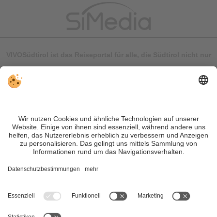
VIVOSüdtirol ist das Reiseportal für alle, die Südtirol nicht nur
besuchen, sondern wirklich erleben wollen – inklusive Tipps,
tollen Unterkünften und Angeboten.
Trotz genauer Arbeit und ständigem Aktualisieren der Inhalte,
können Fehler auftreten. Wir übernehmen keine Gewähr für
die Richtigkeit und Vollständigkeit aller Informationen.
Informieren Sie sich sicherheitshalber nochmals beim
Veranstalter vor Ort über die aktuellen Bedingungen.
Sitemap
|
Impressum
&
Datenschutz
|
Individuelle Cookie-
Einstellungen
| MwSt.-Nr. IT02365710215