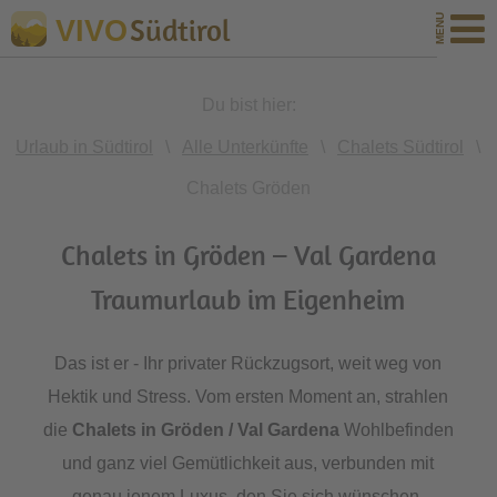
Südtirol
VIVO
Du bist hier:
Urlaub in Südtirol
\
Alle Unterkünfte
\
Chalets Südtirol
\
Chalets Gröden
Chalets in Gröden – Val Gardena
Traumurlaub im Eigenheim
Das ist er - Ihr privater Rückzugsort, weit weg von
Hektik und Stress. Vom ersten Moment an, strahlen
die
Chalets in Gröden / Val Gardena
Wohlbefinden
und ganz viel Gemütlichkeit aus, verbunden mit
genau jenem Luxus, den Sie sich wünschen.