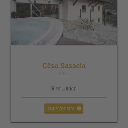
Cësa Sassela
CIN +
St. Ulrich
zur Website