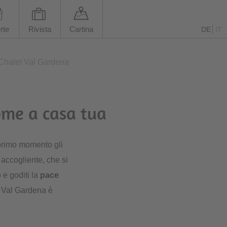
rte
Rivista
Cartina
DE
IT
Chalet Val Gardena
ome a casa tua
l primo momento gli
accogliente, che si
 e goditi la
pace
n Val Gardena è