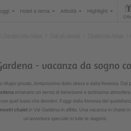
loggi
Hotel a tema
Attività
Highlight
Offe
 Trentino Alto Adige
\
Tutti gli alloggi
\
Chalet Alto Adige
\
 Gardena - vacanza da sogno c
o rifugio privato, lontanissimo dallo stress e dalla frenesia. Da
Gardena
emanano un senso di benessere e tantissima atmosfera 
con quel lusso che desideri. Fuggi dalla frenesia del quotidiano
nostri chalet
in Val Gardena in affitto. Una vacanza in chalet i
un'avventura speciale in tutte le stagioni.