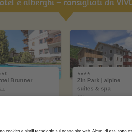
hotel e alberghi – consigliati da VIVO
otel Brunner
Zin Park | alpine
suites & spa
N +
CIN +
Merano
San Candido
al sito web
al sito web