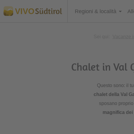
Südtirol
VIVO
Regioni & località
Al
Sei qui:
Vacanze in
Chalet in Val
Questo sono: il tu
chalet della Val 
sposano proprio 
magnifica dei 