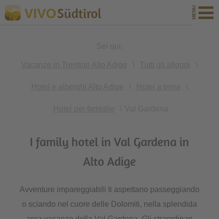
Südtirol
VIVO
Sei qui:
Vacanze in Trentino Alto Adige
\
Tutti gli alloggi
\
Hotel e alberghi Alto Adige
\
Hotel a tema
\
Hotel per famiglie
\
Val Gardena
I family hotel in Val Gardena in
Alto Adige
Avventure impareggiabili ti aspettano passeggiando
o sciando nel cuore delle Dolomiti, nella splendida
area vacanze della Val Gardena. Gli straordinari