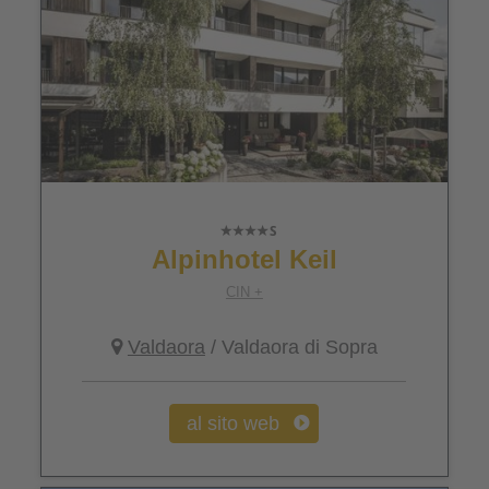
Alpinhotel Keil
CIN +
Valdaora
/ Valdaora di Sopra
al sito web