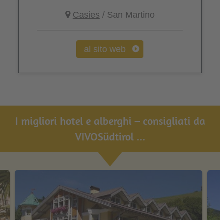
Casies
/ San Martino
al sito web
I migliori hotel e alberghi – consigliati da
VIVOSüdtirol ...