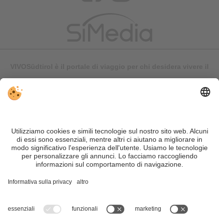
VIVOSüdtirol è il portale di viaggio per chi desidera vivere il
Trentino Alto Adige davvero – con consigli autentici, alloggi e
offerte su misura.
Nonostante il lavoro accurato e il costante aggiornamento dei
contenuti, si possono verificare errori. Non garantiamo la
correttezza e la completezza di tutte le informazioni. Per
motivi di sicurezza, si prega di verificare chiedendo
direttamente sul posto all'organizzatore.
Sitemap
|
Editoria
&
Direttiva privacy
|
Impostazioni cookie individuali