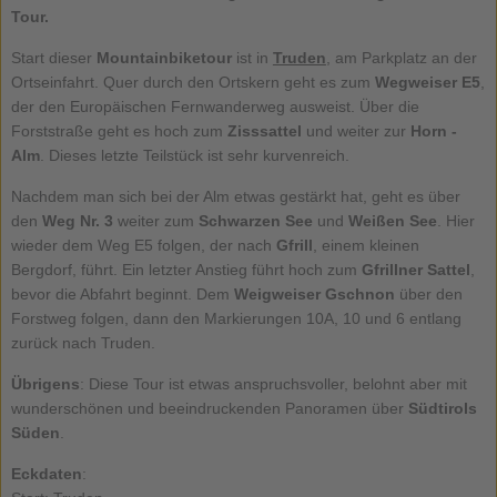
Tour.
Start dieser
Mountainbiketour
ist in
Truden
, am Parkplatz an der
Ortseinfahrt. Quer durch den Ortskern geht es zum
Wegweiser E5
,
der den Europäischen Fernwanderweg ausweist. Über die
Forststraße geht es hoch zum
Zisssattel
und weiter zur
Horn -
Alm
. Dieses letzte Teilstück ist sehr kurvenreich.
Nachdem man sich bei der Alm etwas gestärkt hat, geht es über
den
Weg Nr. 3
weiter zum
Schwarzen See
und
Weißen See
. Hier
wieder dem Weg E5 folgen, der nach
Gfrill
, einem kleinen
Bergdorf, führt. Ein letzter Anstieg führt hoch zum
Gfrillner Sattel
,
bevor die Abfahrt beginnt. Dem
Weigweiser Gschnon
über den
Forstweg folgen, dann den Markierungen 10A, 10 und 6 entlang
zurück nach Truden.
Übrigens
: Diese Tour ist etwas anspruchsvoller, belohnt aber mit
wunderschönen und beeindruckenden Panoramen über
Südtirols
Süden
.
Eckdaten
: