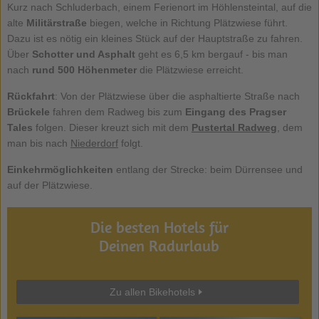
Kurz nach Schluderbach, einem Ferienort im Höhlensteintal, auf die
alte
Militärstraße
biegen, welche in Richtung Plätzwiese führt.
Dazu ist es nötig ein kleines Stück auf der Hauptstraße zu fahren.
Über
Schotter und Asphalt
geht es 6,5 km bergauf - bis man
nach
rund 500 Höhenmeter
die Plätzwiese erreicht.
Rückfahrt
: Von der Plätzwiese über die asphaltierte Straße nach
Brückele
fahren dem Radweg bis zum
Eingang des Pragser
Tales
folgen. Dieser kreuzt sich mit dem
Pustertal Radweg
, dem
man bis nach
Niederdorf
folgt.
Einkehrmöglichkeiten
entlang der Strecke: beim Dürrensee und
auf der Plätzwiese.
Die besten Hotels für
Deinen Radurlaub
Zu allen Bikehotels