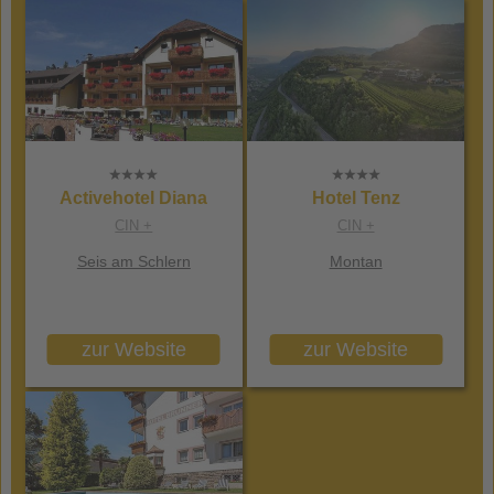
Activehotel Diana
Hotel Tenz
CIN +
CIN +
Seis am Schlern
Montan
zur Website
zur Website