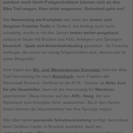
sondern auch leicht Fortgeschrittene können sich an den
Bike Trail wagen. Aber nicht vergessen: Sicherheit geht vor!
Der
Herrensteig am Kronplatz
war einer der
ersten und
längsten Freeride Trails
in Südtirol. Am Anfang noch recht
schwierig, wurde er mit den Jahren
immer weiter ausgebaut
,
sodass er heute mit Brücken aus Holz, Anliegern und Sprüngen
Downhill - Spaß und Achterbahnfeeling
garantiert - für Freeride-
Anfänger, die schon ein wenig fortgeschritten sind, ebenso wie für
echte Bikeprofis!
Vom Gipfel des
Ski- und Wanderberges Kronplatz
führt der Bike
Trail Herrensteig bis nach
Reischach
, einer Fraktion der
Rienzstadt Bruneck. Geöffnet ist die MTB - Strecke ab
Mitte Juni
für alle Downhiller
, dann ist der Herrensteig für
Wanderer
geschlossen. Diese können auf den
AVS - Steig
, der von
Reischach zum Kronplatz führt, ausweichen. Bis in den Herbst
hinein können die Mountainbiker hier ihre Sprünge wagen.
Wer über keine
passende Schutzausrüstung
verfügt, kann diese
beim Outdoor Center in Bruneck ausleihen. Auch ein
entsprechendes Bike
mit der passenden Federung sollte man