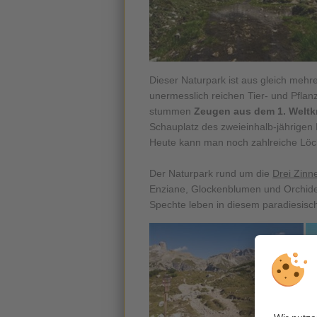
Dieser Naturpark ist aus gleich meh
unermesslich reichen Tier- und Pfla
stummen
Zeugen aus dem 1. Weltk
Schauplatz des zweieinhalb-jährigen 
Heute kann man noch zahlreiche Löche
Der Naturpark rund um die
Drei Zinn
Enziane, Glockenblumen und Orchid
Spechte leben in diesem paradiesisc