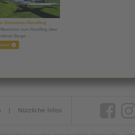
er Dolomiten-Rundflug
illkommen zum Rundflug über
dtirols Berge ...
mehr
m
|
Nützliche Infos
Südtirol nicht nur besuchen, sondern wirklich erleben wollen – ink