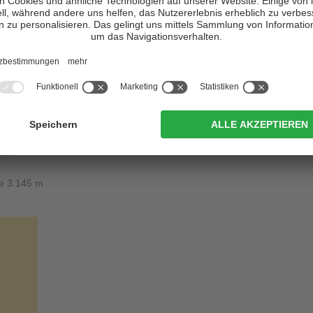
park Drei Zinnen
so sehenswert ist, sind seine berühmten Gipfel,
, welche auch das Symbol des
UNESCO Weltnaturerbes
sind, zu
009 gehört. Nicht minder einzigartig aber auch die
fel.
andere mit offenen und aufmerksamen Augen durch die Natur und
Drei Zinnen in Toblach
zu besuchen, welches viele interessante
turlandschaft des Naturparkes bietet.
en
:
ze 3.145 m
h