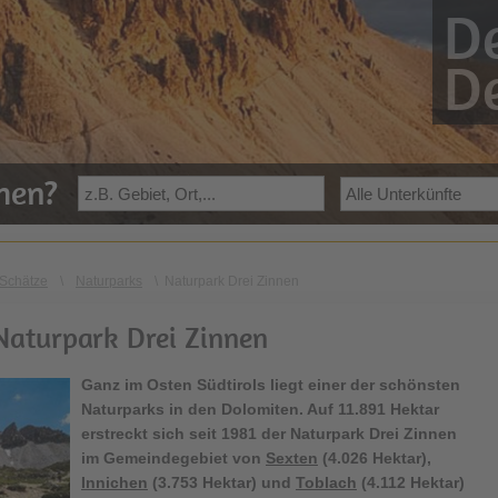
De
De
ehen?
Schätze
\
Naturparks
\
Naturpark Drei Zinnen
Naturpark Drei Zinnen
Ganz im Osten Südtirols liegt einer der schönsten
Naturparks in den Dolomiten. Auf 11.891 Hektar
erstreckt sich seit 1981 der Naturpark Drei Zinnen
im Gemeindegebiet von
Sexten
(4.026 Hektar),
Innichen
(3.753 Hektar) und
Toblach
(4.112 Hektar)