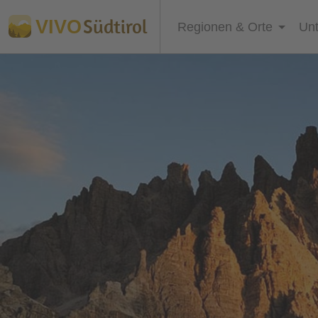
Südtirol
VIVO
Regionen & Orte
Unt