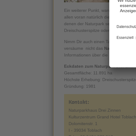
Ein weiterer Punkt, warum der
Natur
allen voran natürlich die
Drei Zinnen
denen der Naturpark seit dem Jahre 2
Dreischusterspitze oder der Zwölferko
Nimm Dir auch einen Tag Zeit und w
versäume nicht das
Naturparkhaus 
Informationen über die Kultur- und Na
Eckdaten zum Naturpark Drei Zinn
Gesamtfläche: 11.891 ha
Höchste Erhebung: Dreischusterspit
Gründung: 1981
Kontakt:
Naturparkhaus Drei Zinnen
Kulturzentrum Grand Hotel Toblac
Dolomitenstr. 1
I - 39034 Toblach