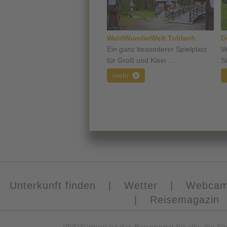
WaldWunderWelt Toblach
D
Ein ganz besonderer Spielplatz
W
für Groß und Klein ...
Sü
mehr
Unterkunft finden
|
Wetter
|
Webca
|
Reisemagazin
VIVOSüdtirol ist das Reiseportal für alle, die 