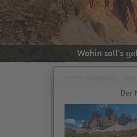
Wohin soll's g
Du bist hier:
Urlaub in Südtirol
\
Unsere 
Der 