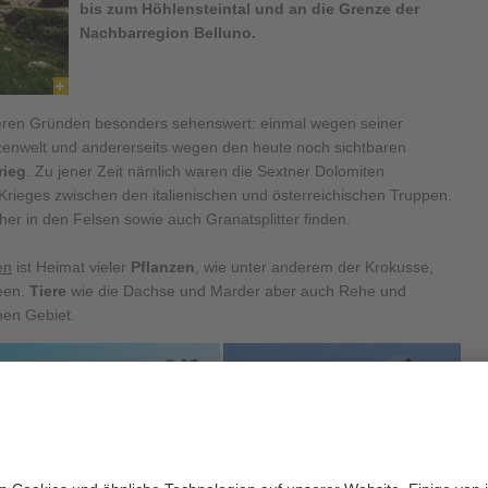
bis zum Höhlensteintal und an die Grenze der
Nachbarregion Belluno.
reren Gründen besonders sehenswert: einmal wegen seiner
nzenwelt und andererseits wegen den heute noch sichtbaren
rieg
. Zu jener Zeit nämlich waren die Sextner Dolomiten
Krieges zwischen den italienischen und österreichischen Truppen.
r in den Felsen sowie auch Granatsplitter finden.
en
ist Heimat vieler
Pflanzen
, wie unter anderem der Krokusse,
een.
Tiere
wie die Dachse und Marder aber auch Rehe und
hen Gebiet.