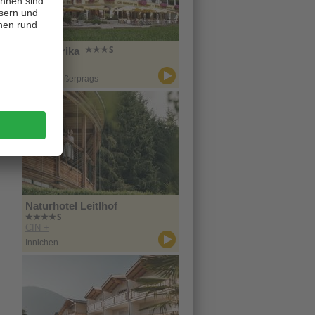
Hotel Erika
CIN +
Prags / Außerprags
Naturhotel Leitlhof
CIN +
Innichen