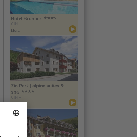
Hotel Brunner
CIN +
Meran
Zin Park | alpine suites &
spa
CIN +
Innichen